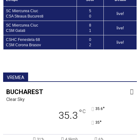
SC Miercurea Ciuc
5
live!
CSA Steaua Bucuresti
0
SC Miercurea Ciuc
8
live!
CSM Galati
1
CSHC Fenestela 68
0
live!
CSM Corona Brasov
2
VREMEA
BUCHAREST
Clear Sky
°
35.6
°
C
35.3
°
35
31%
4.9kmh
6%