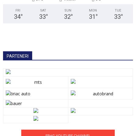
FRI
SAT
SUN
MON
TUE
34
°
33
°
32
°
31
°
33
°
PARTENERI
FRHG YOUTUBE CHANNEL