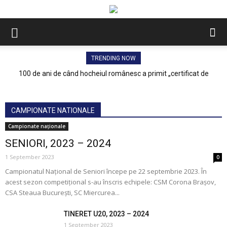
TRENDING NOW
100 de ani de când hocheiul românesc a primit „certificat de
naștere”, prin afilierea la Liga Internațională de Hochei pe Gheață
CAMPIONATE NATIONALE
All
Seniori
Tineret U20
Juniori I U18
Juniori II U16
Senioare
Campionate naționale
More
SENIORI, 2023 – 2024
1 September 2023
0
Campionatul Național de Seniori începe pe 22 septembrie 2023. În
acest sezon competițional s-au înscris echipele: CSM Corona Brașov,
CSA Steaua București, SC Miercurea...
TINERET U20, 2023 – 2024
1 September 2023