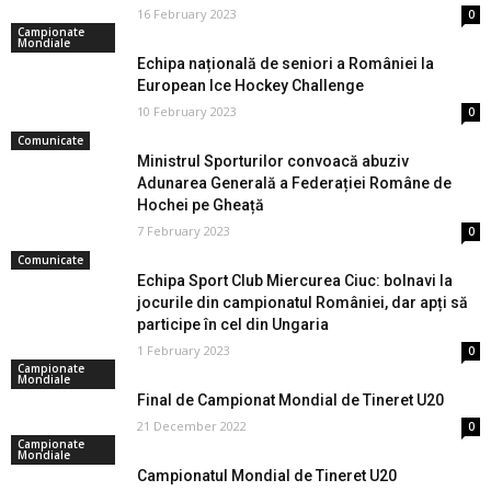
16 February 2023
0
Campionate
Mondiale
Echipa națională de seniori a României la
European Ice Hockey Challenge
10 February 2023
0
Comunicate
Ministrul Sporturilor convoacă abuziv
Adunarea Generală a Federației Române de
Hochei pe Gheață
7 February 2023
0
Comunicate
Echipa Sport Club Miercurea Ciuc: bolnavi la
jocurile din campionatul României, dar apți să
participe în cel din Ungaria
1 February 2023
0
Campionate
Mondiale
Final de Campionat Mondial de Tineret U20
21 December 2022
0
Campionate
Mondiale
Campionatul Mondial de Tineret U20