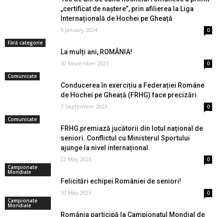
„certificat de naștere”, prin afilierea la Liga
Internațională de Hochei pe Gheață
5 January 2024
0
Fără categorie
La mulți ani, ROMÂNIA!
30 November 2023
0
Comunicate
Conducerea în exercițiu a Federației Române
de Hochei pe Gheață (FRHG) face precizări
7 September 2023
0
Comunicate
FRHG premiază jucătorii din lotul național de
seniori. Conflictul cu Ministerul Sportului
ajunge la nivel internațional.
22 May 2023
0
Campionate
Mondiale
Felicitări echipei României de seniori!
10 May 2023
0
Campionate
Mondiale
România participă la Campionatul Mondial de