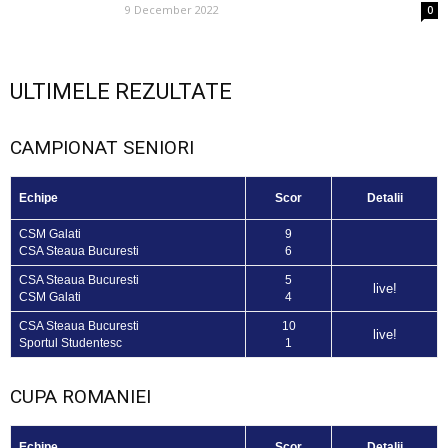
9 December 2022
0
ULTIMELE REZULTATE
CAMPIONAT SENIORI
Echipe
Scor
Detalii
CSM Galati
9
CSA Steaua Bucuresti
6
CSA Steaua Bucuresti
5
live!
CSM Galati
4
CSA Steaua Bucuresti
10
live!
Sportul Studentesc
1
CUPA ROMANIEI
Echipe
Scor
Detalii