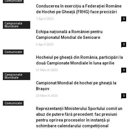
Comunicate
Conducerea în exercițiu a Federației Române
de Hochei pe Gheață (FRHG) face precizări
7 April 2023
0
Campionate
Mondiale
Echipa națională a României pentru
Campionatul Mondial de Senioare
3 April 2023
0
Comunicate
Hocheiul pe gheață din România, participări la
două Campionate Mondiale în luna aprilie
31 March 2023
0
Campionate
Mondiale
Campionat Mondial de hochei pe gheață la
Brașov
25 March 2023
0
Comunicate
Reprezentanții Ministerului Sportului comit un
abuz de putere fără precedent: fac presiuni
pentru oprirea proceselor în instanță și
schimbare calendarului competițional