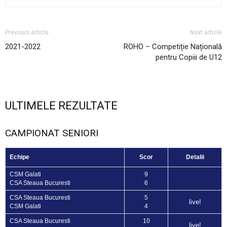
Previous article
Next article
2021-2022
ROHO – Competiție Națională
pentru Copiii de U12
ULTIMELE REZULTATE
CAMPIONAT SENIORI
Echipe
Scor
Detalii
CSM Galati
9
CSA Steaua Bucuresti
6
CSA Steaua Bucuresti
5
live!
CSM Galati
4
CSA Steaua Bucuresti
10
live!