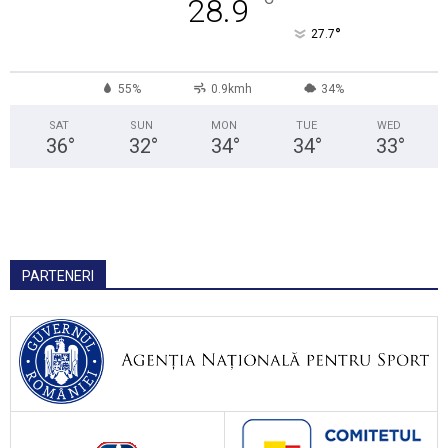
°
28.9
°
27.7
55%
0.9kmh
34%
SAT
SUN
MON
TUE
WED
36
°
32
°
34
°
34
°
33
°
PARTENERI