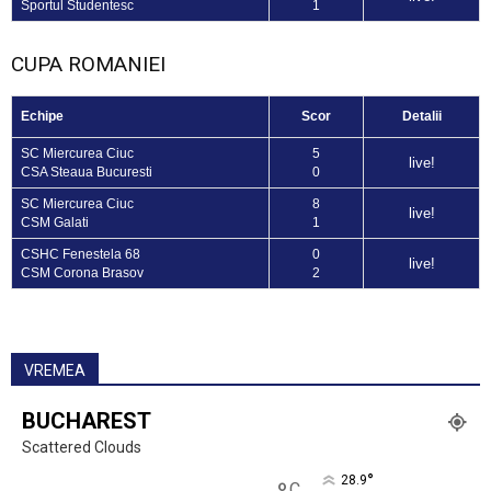
Sportul Studentesc
1
CUPA ROMANIEI
Echipe
Scor
Detalii
SC Miercurea Ciuc
5
live!
CSA Steaua Bucuresti
0
SC Miercurea Ciuc
8
live!
CSM Galati
1
CSHC Fenestela 68
0
live!
CSM Corona Brasov
2
VREMEA
BUCHAREST
Scattered Clouds
°
28.9
C