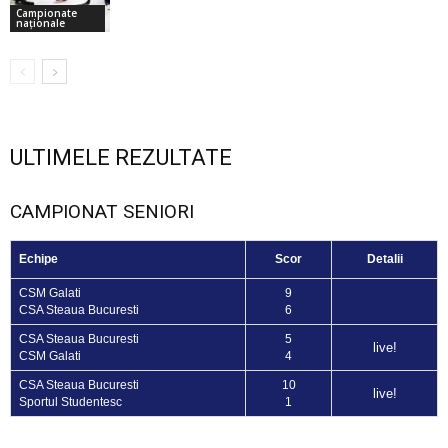
Campionate
naționale
ULTIMELE REZULTATE
CAMPIONAT SENIORI
Echipe
Scor
Detalii
CSM Galati
9
CSA Steaua Bucuresti
6
CSA Steaua Bucuresti
5
live!
CSM Galati
4
CSA Steaua Bucuresti
10
live!
Sportul Studentesc
1