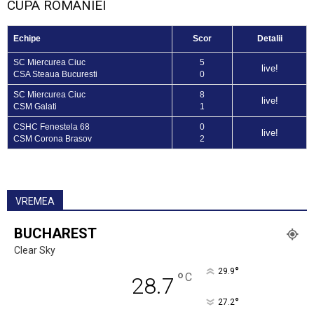
CUPA ROMANIEI
Echipe
Scor
Detalii
SC Miercurea Ciuc
5
live!
CSA Steaua Bucuresti
0
SC Miercurea Ciuc
8
live!
CSM Galati
1
CSHC Fenestela 68
0
live!
CSM Corona Brasov
2
VREMEA
BUCHAREST
Clear Sky
°
29.9
°
C
28.7
°
27.2