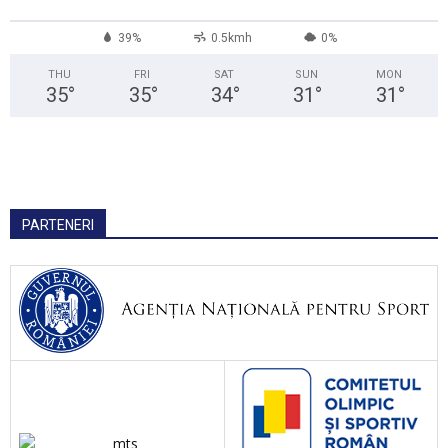
39%
0.5kmh
0%
THU
FRI
SAT
SUN
MON
35
°
35
°
34
°
31
°
31
°
PARTENERI