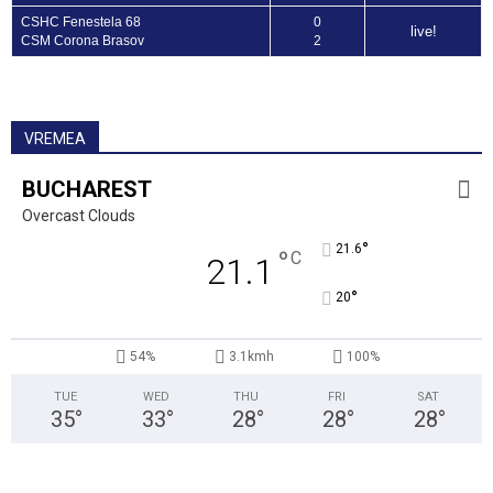
CSHC Fenestela 68
0
live!
CSM Corona Brasov
2
VREMEA
BUCHAREST
Overcast Clouds
°
21.6
°
C
21.1
°
20
54%
3.1kmh
100%
TUE
WED
THU
FRI
SAT
35
°
33
°
28
°
28
°
28
°