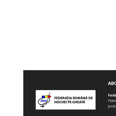
AB
Fed
Flam
post