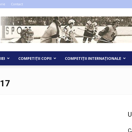
orie
Contact
IEI
COMPETIȚII COPII
COMPETIȚII INTERNAȚIONALE
017
U
C