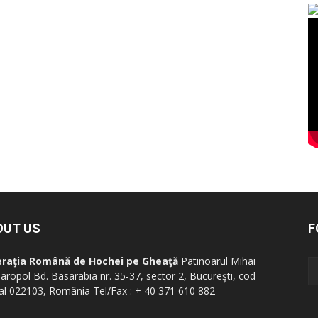
OUT US
F
eraţia Română de Hochei pe Gheaţă
Patinoarul Mihai
aropol Bd. Basarabia nr. 35-37, sector 2, Bucureşti, cod
al 022103, România Tel/Fax : + 40 371 610 882