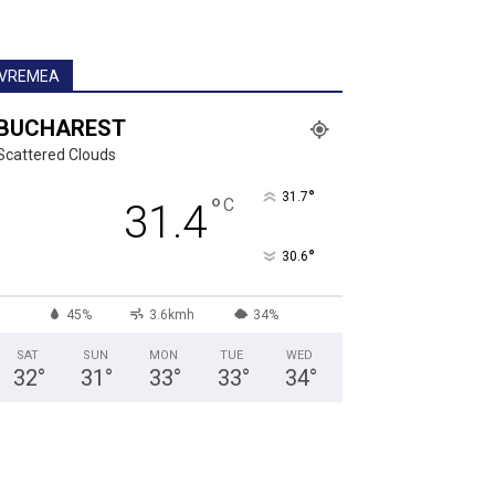
VREMEA
BUCHAREST
Scattered Clouds
°
31.7
°
C
31.4
°
30.6
45%
3.6kmh
34%
SAT
SUN
MON
TUE
WED
32
°
31
°
33
°
33
°
34
°