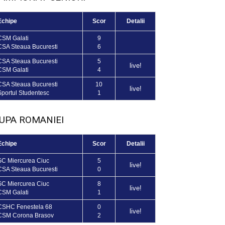
Echipe
Scor
Detalii
CSM Galati
9
CSA Steaua Bucuresti
6
CSA Steaua Bucuresti
5
live!
CSM Galati
4
CSA Steaua Bucuresti
10
live!
Sportul Studentesc
1
UPA ROMANIEI
Echipe
Scor
Detalii
SC Miercurea Ciuc
5
live!
CSA Steaua Bucuresti
0
SC Miercurea Ciuc
8
live!
CSM Galati
1
CSHC Fenestela 68
0
live!
CSM Corona Brasov
2