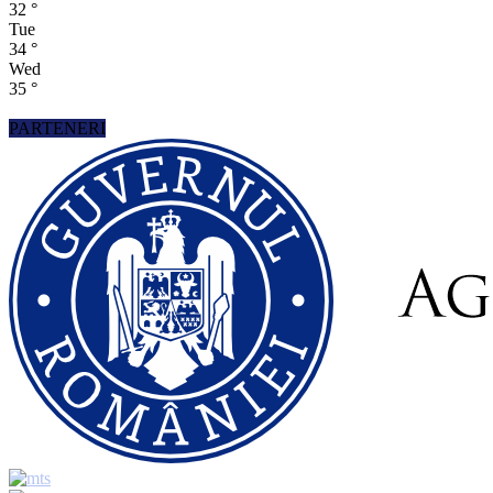
32
°
Tue
34
°
Wed
35
°
PARTENERI