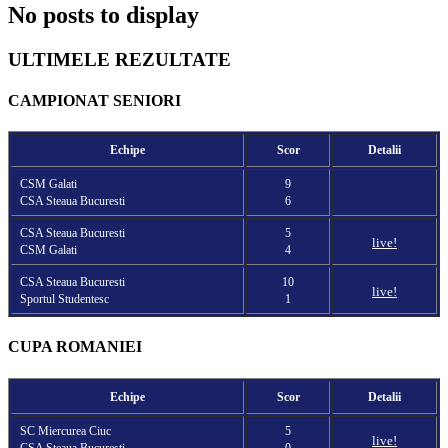
No posts to display
ULTIMELE REZULTATE
CAMPIONAT SENIORI
Echipe
Scor
Detalii
CSM Galati
9
CSA Steaua Bucuresti
6
CSA Steaua Bucuresti
5
live!
CSM Galati
4
CSA Steaua Bucuresti
10
live!
Sportul Studentesc
1
CUPA ROMANIEI
Echipe
Scor
Detalii
SC Miercurea Ciuc
5
live!
CSA Steaua Bucuresti
0