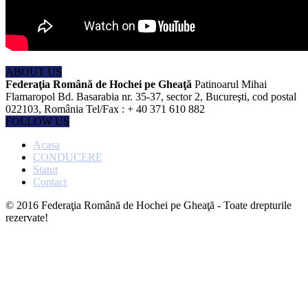
ABOUT US
Federaţia Română de Hochei pe Gheaţă
Patinoarul Mihai
Flamaropol Bd. Basarabia nr. 35-37, sector 2, Bucureşti, cod postal
022103, România Tel/Fax : + 40 371 610 882
FOLLOW US
Acasa
CONDUCERE
Statut
Contact
© 2016 Federaţia Română de Hochei pe Gheaţă - Toate drepturile
rezervate!