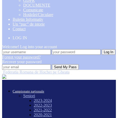
GDPR
DOCUMENTE
Comunicate
Hotărâri/Circulare
Buletin Informativ
Un “puc” de istorie
Contact
LOG IN
Welcome! Log into your account
Forgot your password?
Recover your password
Federatia Romana de Hochei pe Gheata
Campionate naționale
Seniori
2023-2024
2022-2023
2021-2022
2020-2021