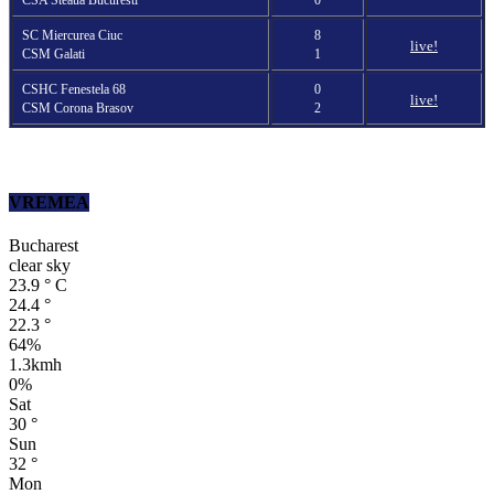
SC Miercurea Ciuc
8
live!
CSM Galati
1
CSHC Fenestela 68
0
live!
CSM Corona Brasov
2
VREMEA
Bucharest
clear sky
23.9
°
C
24.4
°
22.3
°
64%
1.3kmh
0%
Sat
30
°
Sun
32
°
Mon