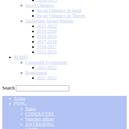
2014-2015
Jocuri Olimpice
Jocuri Olimpice de Iarnă
Jocuri Olimpice de Tineret
Săptămâna hochei feminin
2021-2022
2019-2020
2018-2019
2017-2018
2016-2017
2015-2016
ROHO
Competitii Evenimente
2021-2022
Regulament
2021-2022
Search
Acasa
FRHG
Statut
CONDUCERE
Structuri afiliate
ANTIDOPING