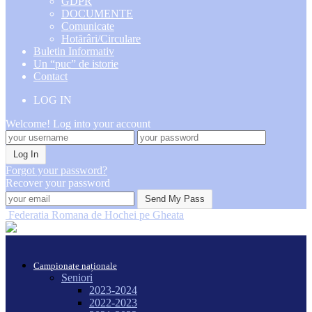
GDPR
DOCUMENTE
Comunicate
Hotărâri/Circulare
Buletin Informativ
Un “puc” de istorie
Contact
LOG IN
Welcome! Log into your account
Forgot your password?
Recover your password
Federatia Romana de Hochei pe Gheata
Campionate naționale
Seniori
2023-2024
2022-2023