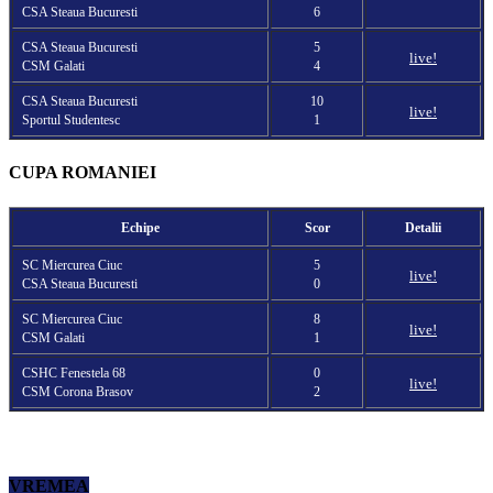
CSA Steaua Bucuresti
6
CSA Steaua Bucuresti
5
live!
CSM Galati
4
CSA Steaua Bucuresti
10
live!
Sportul Studentesc
1
CUPA ROMANIEI
Echipe
Scor
Detalii
SC Miercurea Ciuc
5
live!
CSA Steaua Bucuresti
0
SC Miercurea Ciuc
8
live!
CSM Galati
1
CSHC Fenestela 68
0
live!
CSM Corona Brasov
2
VREMEA