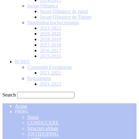
2014-2015
Jocuri Olimpice
Jocuri Olimpice de Iarnă
Jocuri Olimpice de Tineret
Săptămâna hochei feminin
2021-2022
2019-2020
2018-2019
2017-2018
2016-2017
2015-2016
ROHO
Competitii Evenimente
2021-2022
Regulament
2021-2022
Search
Acasa
FRHG
Statut
CONDUCERE
Structuri afiliate
ANTIDOPING