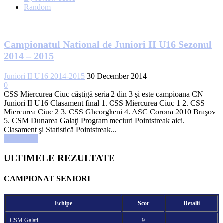
Random
Campionatul National de Juniori II U16 Sezonul
2014 – 2015
Juniori II U16 2014-2015
30 December 2014
0
CSS Miercurea Ciuc câştigă seria 2 din 3 şi este campioana CN
Juniori II U16 Clasament final 1. CSS Miercurea Ciuc 1 2. CSS
Miercurea Ciuc 2 3. CSS Gheorgheni 4. ASC Corona 2010 Braşov
5. CSM Dunarea Galaţi Program meciuri Pointstreak aici.
Clasament şi Statistică Pointstreak...
Read more
ULTIMELE REZULTATE
CAMPIONAT SENIORI
Echipe
Scor
Detalii
CSM Galati
9