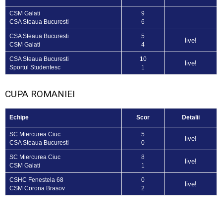
CSM Galati
9
CSA Steaua Bucuresti
6
CSA Steaua Bucuresti
5
live!
CSM Galati
4
CSA Steaua Bucuresti
10
live!
Sportul Studentesc
1
CUPA ROMANIEI
Echipe
Scor
Detalii
SC Miercurea Ciuc
5
live!
CSA Steaua Bucuresti
0
SC Miercurea Ciuc
8
live!
CSM Galati
1
CSHC Fenestela 68
0
live!
CSM Corona Brasov
2