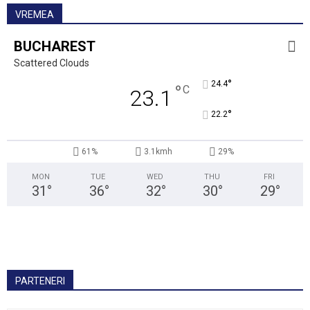
VREMEA
BUCHAREST
Scattered Clouds
°
24.4
°
C
23.1
°
22.2
61%
3.1kmh
29%
MON
TUE
WED
THU
FRI
31
°
36
°
32
°
30
°
29
°
PARTENERI