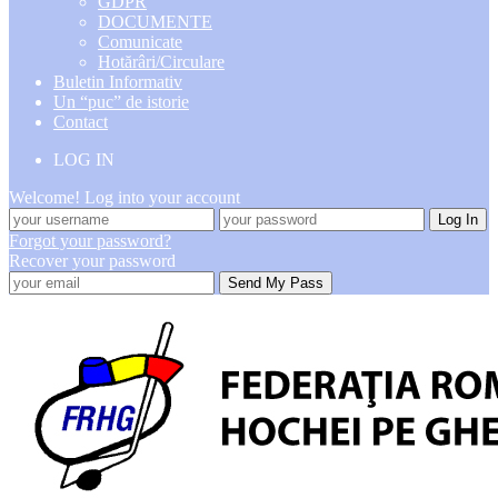
GDPR
DOCUMENTE
Comunicate
Hotărâri/Circulare
Buletin Informativ
Un “puc” de istorie
Contact
LOG IN
Welcome! Log into your account
Forgot your password?
Recover your password