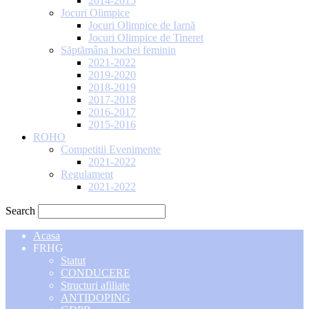
2014-2015
Jocuri Olimpice
Jocuri Olimpice de Iarnă
Jocuri Olimpice de Tineret
Săptămâna hochei feminin
2021-2022
2019-2020
2018-2019
2017-2018
2016-2017
2015-2016
ROHO
Competitii Evenimente
2021-2022
Regulament
2021-2022
Search
Acasa
FRHG
Statut
CONDUCERE
Structuri afiliate
ANTIDOPING