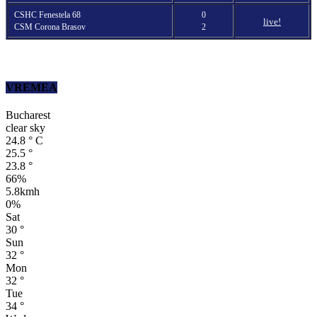
CSHC Fenestela 68
0
live!
CSM Corona Brasov
2
VREMEA
Bucharest
clear sky
24.8
°
C
25.5
°
23.8
°
66%
5.8kmh
0%
Sat
30
°
Sun
32
°
Mon
32
°
Tue
34
°