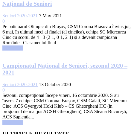
Național de Seniori
Seniori 2020-2021
7 May 2021
0
Pe patinoarul Olimpic din Brașov, CSM Corona Brașov a învins joi,
6 mai, în ultimul meci al finalei (al cincilea), echipa SC Miercurea
Ciuc cu scorul de 4 - 3 (2-1, 0-1, 2-1) și a devenit campioana
României. Clasamentul final...
Read more
Campionatul Național de Seniori, sezonul 2020 –
2021
Seniori 2020-2021
13 October 2020
0
Sezonul competițional începe vineri, 16 octombrie 2020. S-au
înscris 7 echipe: CSM Corona Brașov, CSM Galați, SC Miercurea
Ciuc, ACS Gyergyoi Hoki Klub – CS Gheorgheni HC (în
programul de mai jos ACSH Gheorgheni), CSA Steaua București,
ACS Sapientia...
Read more
ULTIMELE REZULTATE