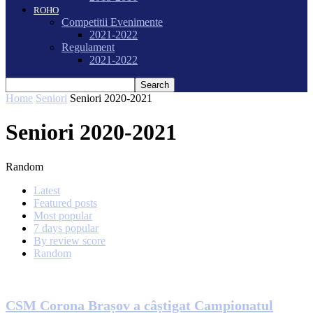
ROHO
Competitii Evenimente
2021-2022
Regulament
2021-2022
Home
Seniori
Seniori 2020-2021
Seniori 2020-2021
Random
Latest
Featured posts
Most popular
7 days popular
By review score
Random
CSM Corona Brașov a câștigat Campionatul