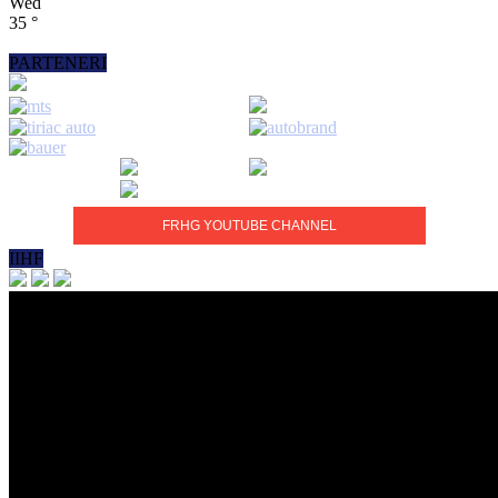
Wed
35
°
PARTENERI
FRHG YOUTUBE CHANNEL
IIHF