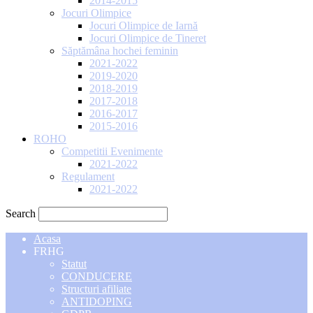
2014-2015
Jocuri Olimpice
Jocuri Olimpice de Iarnă
Jocuri Olimpice de Tineret
Săptămâna hochei feminin
2021-2022
2019-2020
2018-2019
2017-2018
2016-2017
2015-2016
ROHO
Competitii Evenimente
2021-2022
Regulament
2021-2022
Search
Acasa
FRHG
Statut
CONDUCERE
Structuri afiliate
ANTIDOPING