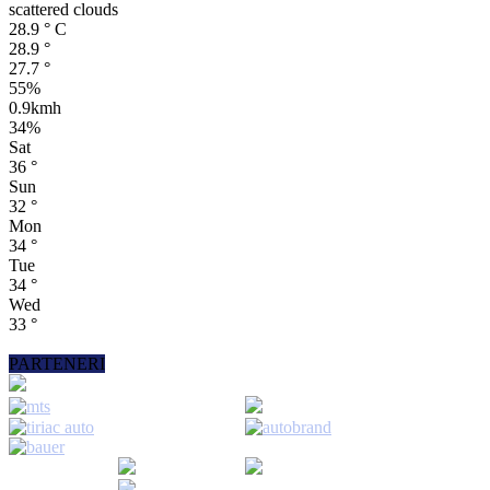
scattered clouds
28.9
°
C
28.9
°
27.7
°
55%
0.9kmh
34%
Sat
36
°
Sun
32
°
Mon
34
°
Tue
34
°
Wed
33
°
PARTENERI