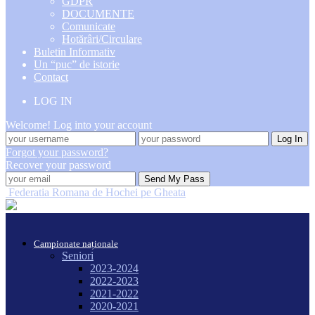
GDPR
DOCUMENTE
Comunicate
Hotărâri/Circulare
Buletin Informativ
Un “puc” de istorie
Contact
LOG IN
Welcome! Log into your account
Forgot your password?
Recover your password
Federatia Romana de Hochei pe Gheata
Campionate naționale
Seniori
2023-2024
2022-2023
2021-2022
2020-2021