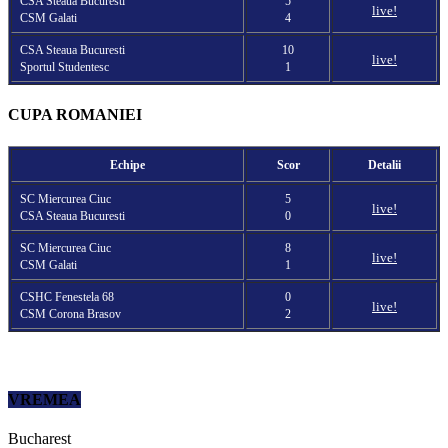
CSA Steaua Bucuresti
5
live!
CSM Galati
4
CSA Steaua Bucuresti
10
live!
Sportul Studentesc
1
CUPA ROMANIEI
Echipe
Scor
Detalii
SC Miercurea Ciuc
5
live!
CSA Steaua Bucuresti
0
SC Miercurea Ciuc
8
live!
CSM Galati
1
CSHC Fenestela 68
0
live!
CSM Corona Brasov
2
VREMEA
Bucharest