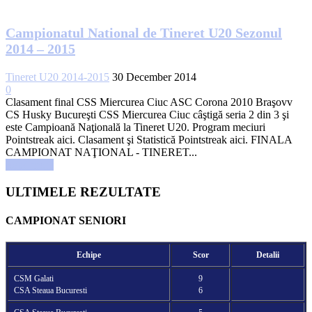
Campionatul National de Tineret U20 Sezonul
2014 – 2015
Tineret U20 2014-2015
30 December 2014
0
Clasament final CSS Miercurea Ciuc ASC Corona 2010 Braşovv
CS Husky Bucureşti CSS Miercurea Ciuc câştigă seria 2 din 3 şi
este Campioană Naţională la Tineret U20. Program meciuri
Pointstreak aici. Clasament şi Statistică Pointstreak aici. FINALA
CAMPIONAT NAŢIONAL - TINERET...
Read more
ULTIMELE REZULTATE
CAMPIONAT SENIORI
Echipe
Scor
Detalii
CSM Galati
9
CSA Steaua Bucuresti
6