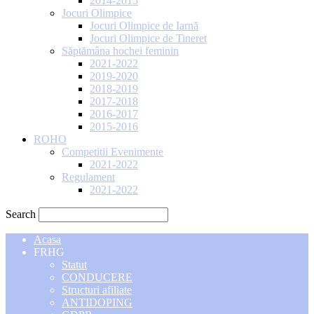
2014-2015
Jocuri Olimpice
Jocuri Olimpice de Iarnă
Jocuri Olimpice de Tineret
Săptămâna hochei feminin
2021-2022
2019-2020
2018-2019
2017-2018
2016-2017
2015-2016
ROHO
Competitii Evenimente
2021-2022
Regulament
2021-2022
Search
Acasa
FRHG
Statut
CONDUCERE
Structuri afiliate
ANTIDOPING