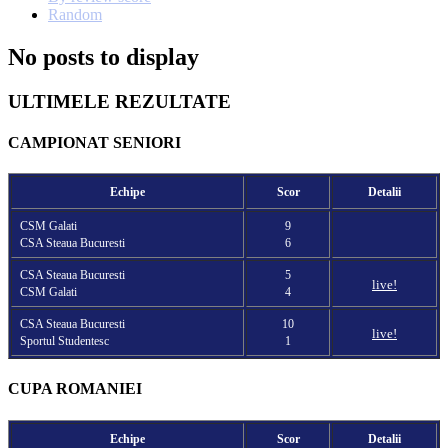
Random
No posts to display
ULTIMELE REZULTATE
CAMPIONAT SENIORI
Echipe
Scor
Detalii
CSM Galati
9
CSA Steaua Bucuresti
6
CSA Steaua Bucuresti
5
live!
CSM Galati
4
CSA Steaua Bucuresti
10
live!
Sportul Studentesc
1
CUPA ROMANIEI
Echipe
Scor
Detalii