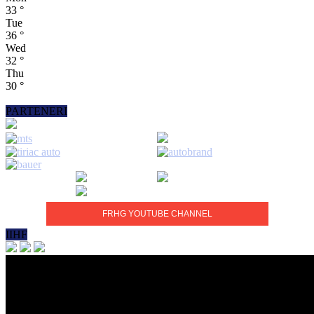
33
°
Tue
36
°
Wed
32
°
Thu
30
°
PARTENERI
FRHG YOUTUBE CHANNEL
IIHF