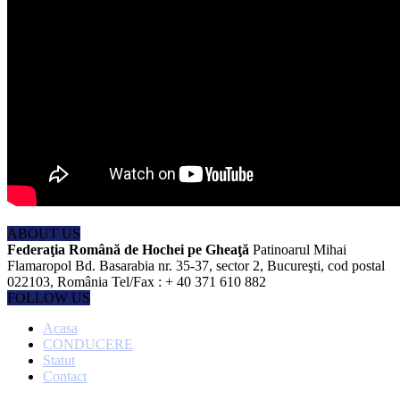
ABOUT US
Federaţia Română de Hochei pe Gheaţă
Patinoarul Mihai
Flamaropol Bd. Basarabia nr. 35-37, sector 2, Bucureşti, cod postal
022103, România Tel/Fax : + 40 371 610 882
FOLLOW US
Acasa
CONDUCERE
Statut
Contact