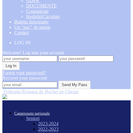
GDPR
DOCUMENTE
Comunicate
Hotărâri/Circulare
Buletin Informativ
Un “puc” de istorie
Contact
LOG IN
Welcome! Log into your account
Forgot your password?
Recover your password
Federatia Romana de Hochei pe Gheata
Campionate naționale
Seniori
2023-2024
2022-2023