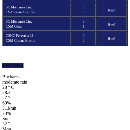
SC Miercurea Ciuc
5
live!
CSA Steaua Bucuresti
0
SC Miercurea Ciuc
8
live!
CSM Galati
1
CSHC Fenestela 68
0
live!
CSM Corona Brasov
2
VREMEA
Bucharest
moderate rain
28
°
C
28.3
°
27.7
°
60%
3.1kmh
73%
Sun
32
°
Mon