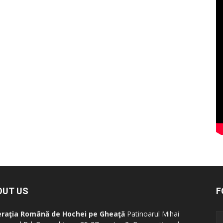
OUT US
F
eraţia Română de Hochei pe Gheaţă
Patinoarul Mihai