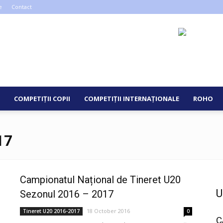
e
Contact
COMPETIȚII COPII
COMPETIȚII INTERNAȚIONALE
ROHO
17
Campionatul Național de Tineret U20
U
Sezonul 2016 – 2017
18 October 2016
Tineret U20 2016-2017
0
C