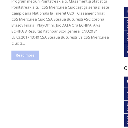
Program meciuri Pointstreak aici. Clasament şi Statistică
Pointstreak aici. CSS Miercurea Ciuc câștigă seria și este
Campioana Națională la Tineret U20. Clasament final:
CSS Miercurea Ciuc CSA Steaua București ASC Corona
Brașov Finală PlayOff nr. Joc DATA Ora ECHIPA A vs
ECHIPA B Rezultat Patinoar Scor general CNU20 31
05.03.2017 13:40 CSA Steaua Bucureşti vs CSS Miercurea
Ciuc 2...
Read more
C