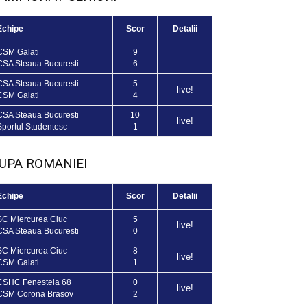
Echipe
Scor
Detalii
CSM Galati
9
CSA Steaua Bucuresti
6
CSA Steaua Bucuresti
5
live!
CSM Galati
4
CSA Steaua Bucuresti
10
live!
Sportul Studentesc
1
UPA ROMANIEI
Echipe
Scor
Detalii
SC Miercurea Ciuc
5
live!
CSA Steaua Bucuresti
0
SC Miercurea Ciuc
8
live!
CSM Galati
1
CSHC Fenestela 68
0
live!
CSM Corona Brasov
2