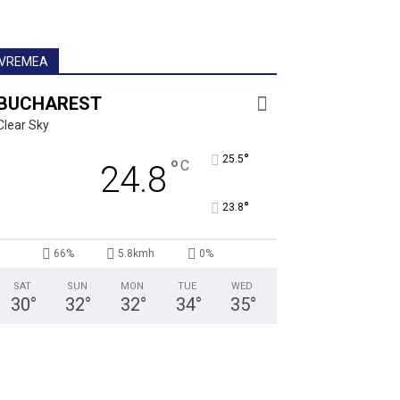
VREMEA
BUCHAREST
Clear Sky
°
25.5
°
C
24.8
°
23.8
66%
5.8kmh
0%
SAT
SUN
MON
TUE
WED
30
°
32
°
32
°
34
°
35
°