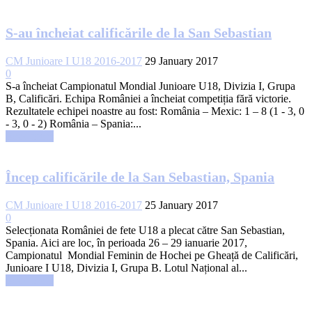
S-au încheiat calificările de la San Sebastian
CM Junioare I U18 2016-2017
29 January 2017
0
S-a încheiat Campionatul Mondial Junioare U18, Divizia I, Grupa
B, Calificări. Echipa României a încheiat competiția fără victorie.
Rezultatele echipei noastre au fost: România – Mexic: 1 – 8 (1 - 3, 0
- 3, 0 - 2) România – Spania:...
Read more
Încep calificările de la San Sebastian, Spania
CM Junioare I U18 2016-2017
25 January 2017
0
Selecționata României de fete U18 a plecat către San Sebastian,
Spania. Aici are loc, în perioada 26 – 29 ianuarie 2017,
Campionatul Mondial Feminin de Hochei pe Gheață de Calificări,
Junioare I U18, Divizia I, Grupa B. Lotul Național al...
Read more