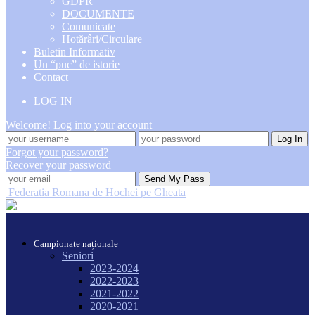
GDPR
DOCUMENTE
Comunicate
Hotărâri/Circulare
Buletin Informativ
Un “puc” de istorie
Contact
LOG IN
Welcome! Log into your account
Forgot your password?
Recover your password
Federatia Romana de Hochei pe Gheata
Campionate naționale
Seniori
2023-2024
2022-2023
2021-2022
2020-2021