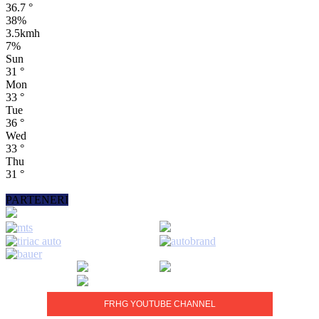
36.7
°
38%
3.5kmh
7%
Sun
31
°
Mon
33
°
Tue
36
°
Wed
33
°
Thu
31
°
PARTENERI
FRHG YOUTUBE CHANNEL