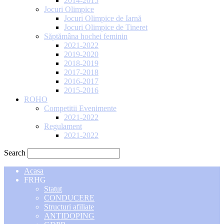
2014-2015
Jocuri Olimpice
Jocuri Olimpice de Iarnă
Jocuri Olimpice de Tineret
Săptămâna hochei feminin
2021-2022
2019-2020
2018-2019
2017-2018
2016-2017
2015-2016
ROHO
Competitii Evenimente
2021-2022
Regulament
2021-2022
Search
Acasa
FRHG
Statut
CONDUCERE
Structuri afiliate
ANTIDOPING