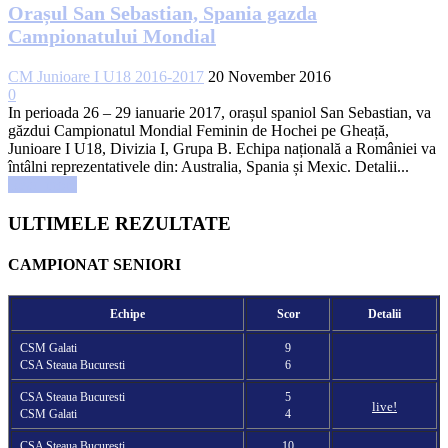
Orașul San Sebastian, Spania gazda
Campionatului Mondial
CM Junioare I U18 2016-2017
20 November 2016
0
In perioada 26 – 29 ianuarie 2017, orașul spaniol San Sebastian, va
găzdui Campionatul Mondial Feminin de Hochei pe Gheață,
Junioare I U18, Divizia I, Grupa B. Echipa națională a României va
întâlni reprezentativele din: Australia, Spania și Mexic. Detalii...
Read more
ULTIMELE REZULTATE
CAMPIONAT SENIORI
Echipe
Scor
Detalii
CSM Galati
9
CSA Steaua Bucuresti
6
CSA Steaua Bucuresti
5
live!
CSM Galati
4
CSA Steaua Bucuresti
10