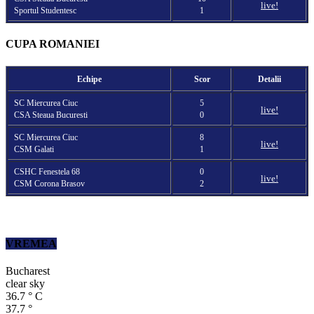
live!
Sportul Studentesc
1
CUPA ROMANIEI
Echipe
Scor
Detalii
SC Miercurea Ciuc
5
live!
CSA Steaua Bucuresti
0
SC Miercurea Ciuc
8
live!
CSM Galati
1
CSHC Fenestela 68
0
live!
CSM Corona Brasov
2
VREMEA
Bucharest
clear sky
36.7
°
C
37.7
°