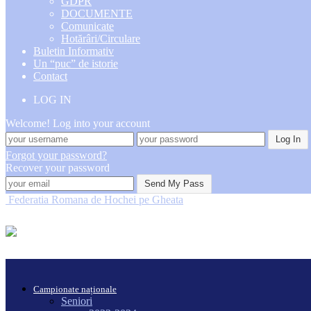
GDPR
DOCUMENTE
Comunicate
Hotărâri/Circulare
Buletin Informativ
Un “puc” de istorie
Contact
LOG IN
Welcome! Log into your account
Forgot your password?
Recover your password
Federatia Romana de Hochei pe Gheata
Campionate naționale
Seniori