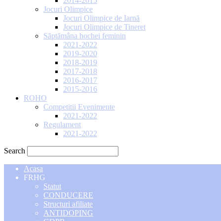
2014-2015
Jocuri Olimpice
Jocuri Olimpice de Iarnă
Jocuri Olimpice de Tineret
Săptămâna hochei feminin
2021-2022
2019-2020
2018-2019
2017-2018
2016-2017
2015-2016
ROHO
Competitii Evenimente
2021-2022
Regulament
2021-2022
Search
Acasa
FRHG
Statut
CONDUCERE
Structuri afiliate
ANTIDOPING