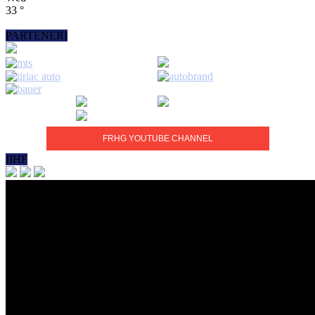
33
°
PARTENERI
FRHG YOUTUBE CHANNEL
IIHF