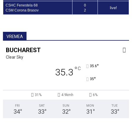
CSHC Fenestela 68
0
live!
CSM Corona Brasov
2
VREMEA
BUCHAREST
Clear Sky
°
35.6
°
C
35.3
°
35
31%
4.9kmh
6%
FRI
SAT
SUN
MON
TUE
34
°
33
°
32
°
31
°
33
°