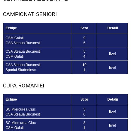
CAMPIONAT SENIORI
Echipe
Scor
Detalii
CSM Galati
9
CSA Steaua Bucuresti
6
CSA Steaua Bucuresti
5
live!
CSM Galati
4
CSA Steaua Bucuresti
10
live!
Sportul Studentesc
1
CUPA ROMANIEI
Echipe
Scor
Detalii
SC Miercurea Ciuc
5
live!
CSA Steaua Bucuresti
0
SC Miercurea Ciuc
8
live!
CSM Galati
1