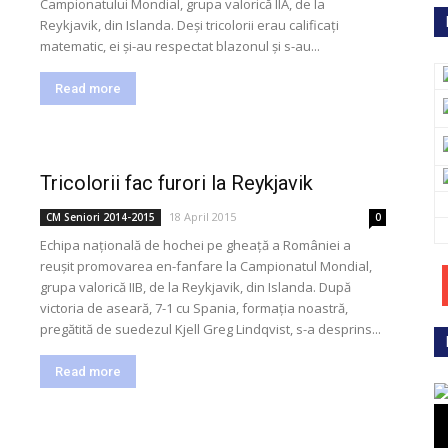
Campionatului Mondial, grupa valorică IIA, de la
Reykjavik, din Islanda. Deși tricolorii erau calificați
matematic, ei și-au respectat blazonul și s-au...
Read more
Tricolorii fac furori la Reykjavik
18 April 2015
CM Seniori 2014-2015
0
Echipa națională de hochei pe gheață a României a
reușit promovarea en-fanfare la Campionatul Mondial,
grupa valorică IIB, de la Reykjavik, din Islanda. După
victoria de aseară, 7-1 cu Spania, formația noastră,
pregătită de suedezul Kjell Greg Lindqvist, s-a desprins...
Read more