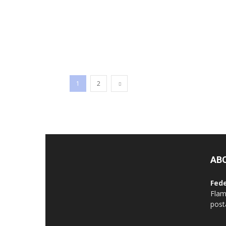
1
2
AB
Fed
Flam
post