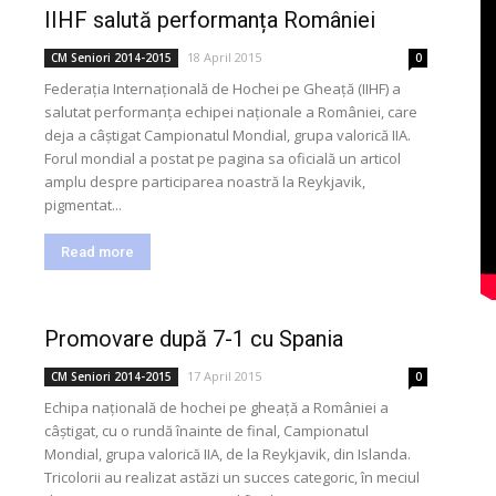
IIHF salută performanța României
18 April 2015
CM Seniori 2014-2015
0
Federația Internațională de Hochei pe Gheață (IIHF) a
salutat performanța echipei naționale a României, care
deja a câștigat Campionatul Mondial, grupa valorică IIA.
Forul mondial a postat pe pagina sa oficială un articol
amplu despre participarea noastră la Reykjavik,
pigmentat...
Read more
Promovare după 7-1 cu Spania
17 April 2015
CM Seniori 2014-2015
0
Echipa națională de hochei pe gheață a României a
câștigat, cu o rundă înainte de final, Campionatul
Mondial, grupa valorică IIA, de la Reykjavik, din Islanda.
Tricolorii au realizat astăzi un succes categoric, în meciul