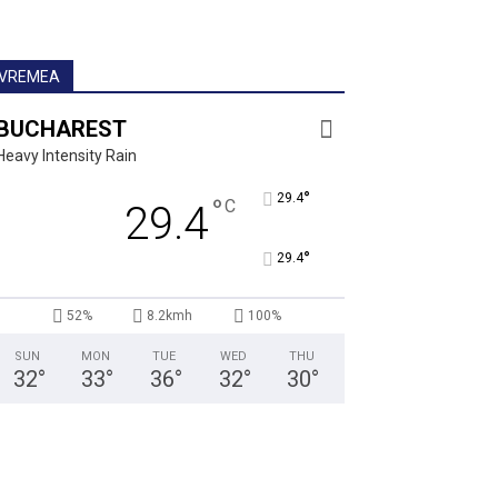
VREMEA
BUCHAREST
Heavy Intensity Rain
°
29.4
°
C
29.4
°
29.4
52%
8.2kmh
100%
SUN
MON
TUE
WED
THU
32
°
33
°
36
°
32
°
30
°