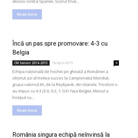
decisiv contra Spaniei. Scorul final...
Read more
Încă un pas spre promovare: 4-3 cu
Belgia
16 April 2015
CM Seniori 2014-2015
0
Echipa națională de hochei pe gheață a României a
obținut azi al treilea succes la Campionatul Mondial,
grupa valorică IIA, de la Reykjavik, din Islanda. Tricolorii s-
au impus cu 4-3 (3-0, 0-2, 1-1) în fața Belgiei. Meciul a
început cu...
Read more
România singura echipă neînvinsă la