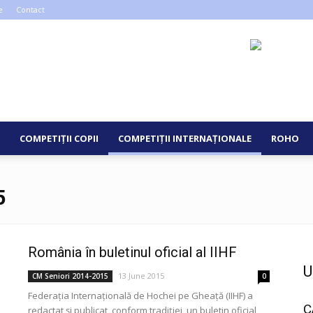
e
Contact
COMPETIȚII COPII
COMPETIȚII INTERNAȚIONALE
ROHO
5
România în buletinul oficial al IIHF
U
13 June 2015
CM Seniori 2014-2015
0
Federația Internațională de Hochei pe Gheață (IIHF) a
C
redactat și publicat, conform tradiției, un buletin oficial