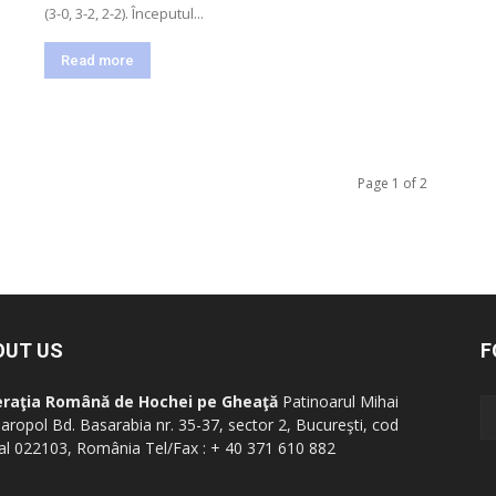
(3-0, 3-2, 2-2). Începutul...
Read more
Page 1 of 2
OUT US
F
eraţia Română de Hochei pe Gheaţă
Patinoarul Mihai
aropol Bd. Basarabia nr. 35-37, sector 2, Bucureşti, cod
al 022103, România Tel/Fax : + 40 371 610 882