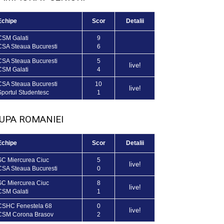
Echipe
Scor
Detalii
CSM Galati
9
CSA Steaua Bucuresti
6
CSA Steaua Bucuresti
5
live!
CSM Galati
4
CSA Steaua Bucuresti
10
live!
Sportul Studentesc
1
UPA ROMANIEI
Echipe
Scor
Detalii
SC Miercurea Ciuc
5
live!
CSA Steaua Bucuresti
0
SC Miercurea Ciuc
8
live!
CSM Galati
1
CSHC Fenestela 68
0
live!
CSM Corona Brasov
2