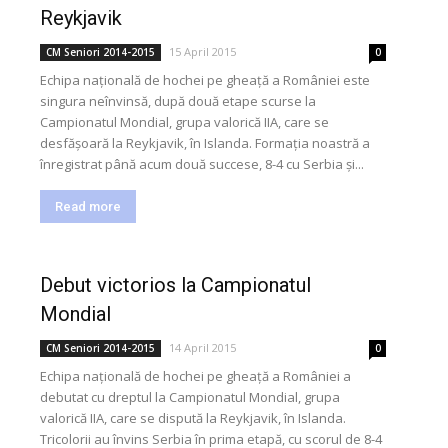
Reykjavik
15 April 2015
CM Seniori 2014-2015
0
Echipa națională de hochei pe gheață a României este
singura neînvinsă, după două etape scurse la
Campionatul Mondial, grupa valorică IIA, care se
desfășoară la Reykjavik, în Islanda. Formația noastră a
înregistrat până acum două succese, 8-4 cu Serbia și...
Read more
Debut victorios la Campionatul
Mondial
14 April 2015
CM Seniori 2014-2015
0
Echipa națională de hochei pe gheață a României a
debutat cu dreptul la Campionatul Mondial, grupa
valorică IIA, care se dispută la Reykjavik, în Islanda.
Tricolorii au învins Serbia în prima etapă, cu scorul de 8-4