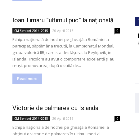
Ioan Timaru ”ultimul puc” la națională
20 April 2015
CM Seniori 2014-2015
0
Echipa națională de hochei pe gheață a României a
participat, săptămâna trecută, la Campionatul Mondial,
grupa valorică IIB, care s-a desfășurat la Reykjavik, în
Islanda. Tricolorii au avut o comportare excelentă și au
reușit promovarea, după o suită de...
Read more
Victorie de palmares cu Islanda
20 April 2015
CM Seniori 2014-2015
0
Echipa națională de hochei pe gheață a României a
obținut o victorie de palmares în ultimul meci al