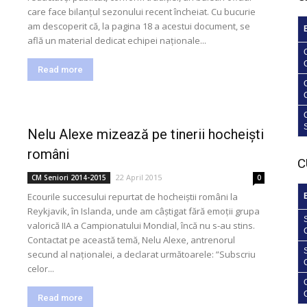
care face bilanțul sezonului recent încheiat. Cu bucurie
am descoperit că, la pagina 18 a acestui document, se
află un material dedicat echipei naționale...
Read more
Nelu Alexe mizează pe tinerii hocheiști
români
C
22 April 2015
CM Seniori 2014-2015
0
Ecourile succesului repurtat de hocheiștii români la
Reykjavik, în Islanda, unde am câștigat fără emoții grupa
valorică IIA a Campionatului Mondial, încă nu s-au stins.
Contactat pe această temă, Nelu Alexe, antrenorul
secund al naționalei, a declarat următoarele: ”Subscriu
celor...
Read more