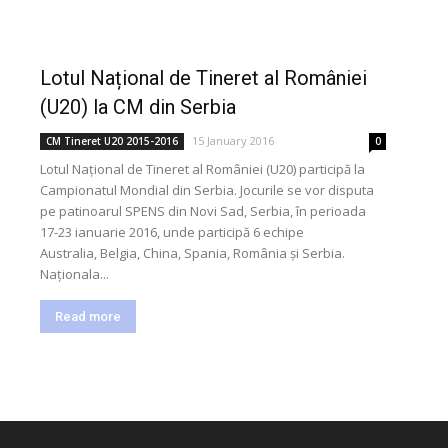
Lotul Național de Tineret al României
(U20) la CM din Serbia
15 January 2016
CM Tineret U20 2015-2016
0
Lotul Național de Tineret al României (U20) participă la
Campionatul Mondial din Serbia. Jocurile se vor disputa
pe patinoarul SPENS din Novi Sad, Serbia, în perioada
17-23 ianuarie 2016, unde participă 6 echipe
Australia, Belgia, China, Spania, România și Serbia.
Naționala...
Read more