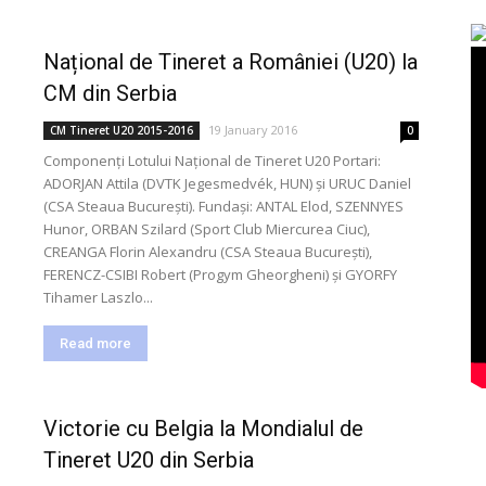
Național de Tineret a României (U20) la
CM din Serbia
19 January 2016
CM Tineret U20 2015-2016
0
Componenți Lotului Național de Tineret U20 Portari:
ADORJAN Attila (DVTK Jegesmedvék, HUN) și URUC Daniel
(CSA Steaua București). Fundași: ANTAL Elod, SZENNYES
Hunor, ORBAN Szilard (Sport Club Miercurea Ciuc),
CREANGA Florin Alexandru (CSA Steaua București),
FERENCZ-CSIBI Robert (Progym Gheorgheni) și GYORFY
Tihamer Laszlo...
Read more
Victorie cu Belgia la Mondialul de
Tineret U20 din Serbia