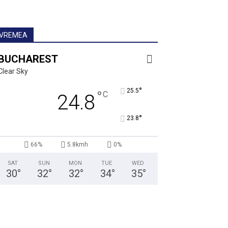
VREMEA
BUCHAREST
Clear Sky
°
25.5
°
C
24.8
°
23.8
66%
5.8kmh
0%
SAT
SUN
MON
TUE
WED
30
°
32
°
32
°
34
°
35
°