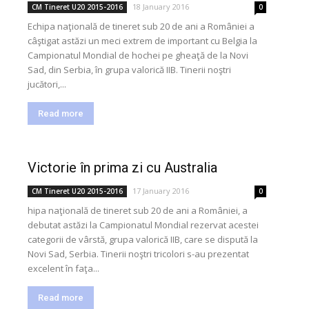
18 January 2016
CM Tineret U20 2015-2016
0
Echipa naţională de tineret sub 20 de ani a României a
câştigat astăzi un meci extrem de important cu Belgia la
Campionatul Mondial de hochei pe gheaţă de la Novi
Sad, din Serbia, în grupa valorică IIB. Tinerii noştri
jucători,...
Read more
Victorie în prima zi cu Australia
17 January 2016
CM Tineret U20 2015-2016
0
hipa naţională de tineret sub 20 de ani a României, a
debutat astăzi la Campionatul Mondial rezervat acestei
categorii de vârstă, grupa valorică IIB, care se dispută la
Novi Sad, Serbia. Tinerii noştri tricolori s-au prezentat
excelent în faţa...
Read more