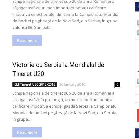
Echipa naţională de tineret sub 20 de ani a României a
câştigat astăzi, un meci important pentru calificare
împotriva selecţionatei din China la Campionatul Mondial
de hochei pe gheaţă de la Novi Sad, din Serbia, în grupa
valorică IIB. Sâmbătă...
Read more
Victorie cu Serbia la Mondialul de
Tineret U20
20 January 2016
CM Tineret U20 2015-2016
0
Echipa naţională de tineret sub 20 de ani a României a
câştigat astăzi, în prelungiri, un meci important pentru
calificare împotriva echipei gazdă Serbia la Campionatul
Mondial de hochei pe gheaţă de la Novi Sad, din Serbia,
în grupa...
Read more