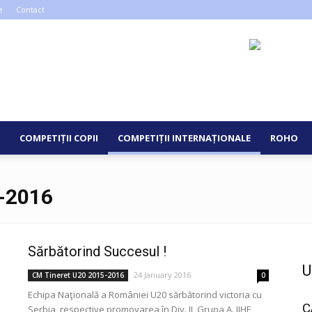
e
Contact
COMPETIȚII COPII
COMPETIȚII INTERNAȚIONALE
ROHO
-2016
Sărbătorind Succesul !
U
24 January 2016
CM Tineret U20 2015-2016
0
Echipa Naţională a României U20 sărbătorind victoria cu
C
Serbia, respective promovarea în Div. II, Grupa A. IIHF