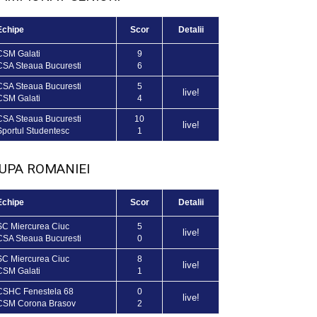
Echipe
Scor
Detalii
CSM Galati
9
CSA Steaua Bucuresti
6
CSA Steaua Bucuresti
5
live!
CSM Galati
4
CSA Steaua Bucuresti
10
live!
Sportul Studentesc
1
UPA ROMANIEI
Echipe
Scor
Detalii
SC Miercurea Ciuc
5
live!
CSA Steaua Bucuresti
0
SC Miercurea Ciuc
8
live!
CSM Galati
1
CSHC Fenestela 68
0
live!
CSM Corona Brasov
2