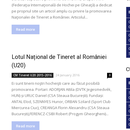
(Federaţia Internaţională de Hochei pe Gheaţă) a dedicat
pe propriul site un articol amplu cu privire la promovarea
Naţionalei de Tineret a României. Articolul...
Read more
Lotul Național de Tineret al României
(U20)
C
24 January 2016
CM Tineret U20 2015-2016
0
Ei sunt tinerii noştri hocheişti care au făcut posibilă
promovarea. Portari: ADORJAN Attila (DVTK Jegesmedvék,
HUN) și URUC Daniel (CSA Steaua București). Fundași:
ANTAL Elod, SZENNYES Hunor, ORBAN Szilard (Sport Club
Miercurea Ciuc), CREANGA Florin Alexandru (CSA Steaua
București),FERENCZ-CSIBI Robert (Progym Gheorgheni)...
Read more