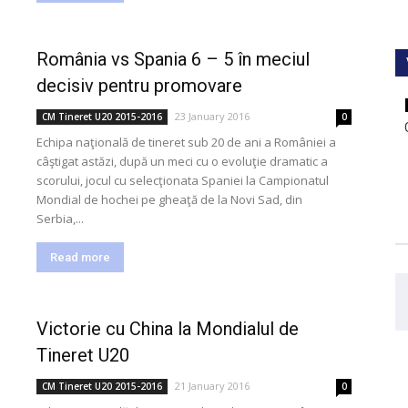
România vs Spania 6 – 5 în meciul
decisiv pentru promovare
23 January 2016
CM Tineret U20 2015-2016
0
Echipa naţională de tineret sub 20 de ani a României a
câştigat astăzi, după un meci cu o evoluţie dramatic a
scorului, jocul cu selecţionata Spaniei la Campionatul
Mondial de hochei pe gheaţă de la Novi Sad, din
Serbia,...
Read more
Victorie cu China la Mondialul de
Tineret U20
21 January 2016
CM Tineret U20 2015-2016
0