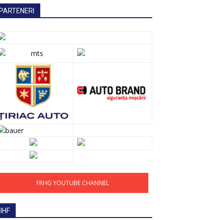
PARTENERI
FRHG YOUTUBE CHANNEL
IIHF