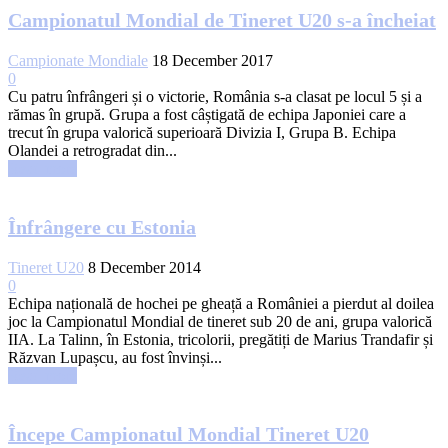
Campionatul Mondial de Tineret U20 s-a încheiat
Campionate Mondiale
18 December 2017
0
Cu patru înfrângeri și o victorie, România s-a clasat pe locul 5 și a
rămas în grupă. Grupa a fost câștigată de echipa Japoniei care a
trecut în grupa valorică superioară Divizia I, Grupa B. Echipa
Olandei a retrogradat din...
Read more
Înfrângere cu Estonia
Tineret U20
8 December 2014
0
Echipa națională de hochei pe gheață a României a pierdut al doilea
joc la Campionatul Mondial de tineret sub 20 de ani, grupa valorică
IIA. La Talinn, în Estonia, tricolorii, pregătiți de Marius Trandafir și
Răzvan Lupașcu, au fost învinși...
Read more
Începe Campionatul Mondial Tineret U20