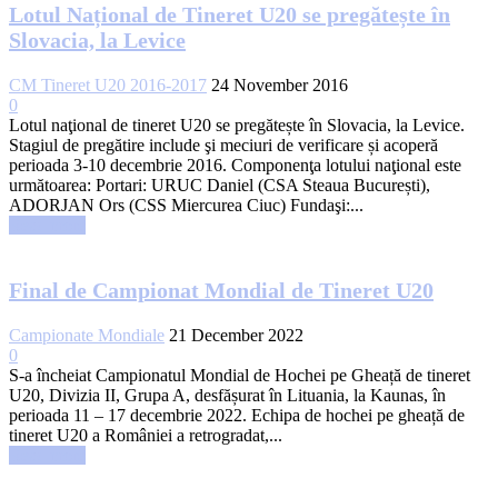
Lotul Național de Tineret U20 se pregătește în
Slovacia, la Levice
CM Tineret U20 2016-2017
24 November 2016
0
Lotul naţional de tineret U20 se pregătește în Slovacia, la Levice.
Stagiul de pregătire include şi meciuri de verificare și acoperă
perioada 3-10 decembrie 2016. Componenţa lotului naţional este
următoarea: Portari: URUC Daniel (CSA Steaua București),
ADORJAN Ors (CSS Miercurea Ciuc) Fundaşi:...
Read more
Final de Campionat Mondial de Tineret U20
Campionate Mondiale
21 December 2022
0
S-a încheiat Campionatul Mondial de Hochei pe Gheață de tineret
U20, Divizia II, Grupa A, desfășurat în Lituania, la Kaunas, în
perioada 11 – 17 decembrie 2022. Echipa de hochei pe gheață de
tineret U20 a României a retrogradat,...
Read more