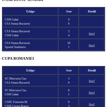
Echipe
Scor
Detalii
CSM Galati
9
CSA Steaua Bucuresti
6
CSA Steaua Bucuresti
5
live!
CSM Galati
4
CSA Steaua Bucuresti
10
live!
Sportul Studentesc
1
CUPA ROMANIEI
Echipe
Scor
Detalii
SC Miercurea Ciuc
5
live!
CSA Steaua Bucuresti
0
SC Miercurea Ciuc
8
live!
CSM Galati
1
CSHC Fenestela 68
0
live!
CSM Corona Brasov
2