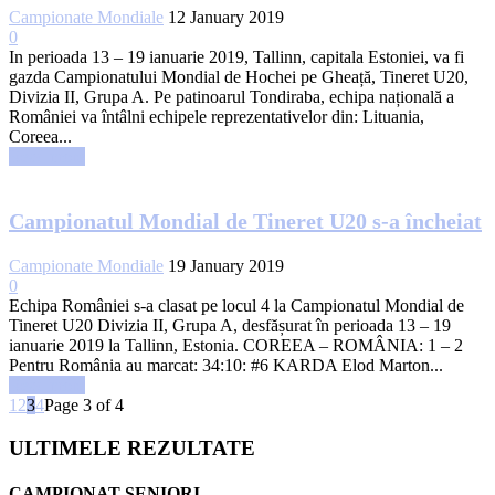
Campionate Mondiale
12 January 2019
0
In perioada 13 – 19 ianuarie 2019, Tallinn, capitala Estoniei, va fi
gazda Campionatului Mondial de Hochei pe Gheață, Tineret U20,
Divizia II, Grupa A. Pe patinoarul Tondiraba, echipa națională a
României va întâlni echipele reprezentativelor din: Lituania,
Coreea...
Read more
Campionatul Mondial de Tineret U20 s-a încheiat
Campionate Mondiale
19 January 2019
0
Echipa României s-a clasat pe locul 4 la Campionatul Mondial de
Tineret U20 Divizia II, Grupa A, desfășurat în perioada 13 – 19
ianuarie 2019 la Tallinn, Estonia. COREEA – ROMÂNIA: 1 – 2
Pentru România au marcat: 34:10: #6 KARDA Elod Marton...
Read more
1
2
3
4
Page 3 of 4
ULTIMELE REZULTATE
CAMPIONAT SENIORI