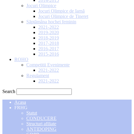
2014-2015
Jocuri Olimpice
Jocuri Olimpice de Iarnă
Jocuri Olimpice de Tineret
Săptămâna hochei feminin
2021-2022
2019-2020
2018-2019
2017-2018
2016-2017
2015-2016
ROHO
Competitii Evenimente
2021-2022
Regulament
2021-2022
Search
Acasa
FRHG
Statut
CONDUCERE
Structuri afiliate
ANTIDOPING