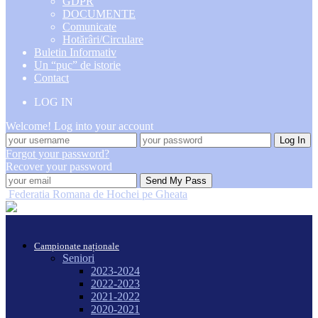
GDPR
DOCUMENTE
Comunicate
Hotărâri/Circulare
Buletin Informativ
Un “puc” de istorie
Contact
LOG IN
Welcome! Log into your account
Forgot your password?
Recover your password
Federatia Romana de Hochei pe Gheata
Campionate naționale
Seniori
2023-2024
2022-2023
2021-2022
2020-2021