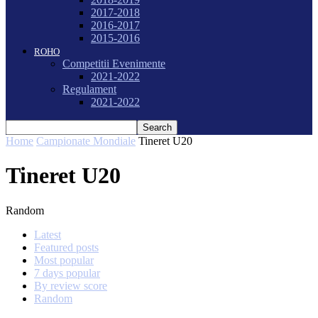
2017-2018
2016-2017
2015-2016
ROHO
Competitii Evenimente
2021-2022
Regulament
2021-2022
Home
Campionate Mondiale
Tineret U20
Tineret U20
Random
Latest
Featured posts
Most popular
7 days popular
By review score
Random