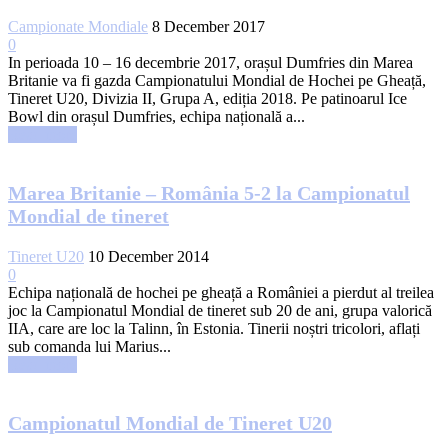
Campionate Mondiale
8 December 2017
0
In perioada 10 – 16 decembrie 2017, orașul Dumfries din Marea
Britanie va fi gazda Campionatului Mondial de Hochei pe Gheață,
Tineret U20, Divizia II, Grupa A, ediția 2018. Pe patinoarul Ice
Bowl din orașul Dumfries, echipa națională a...
Read more
Marea Britanie – România 5-2 la Campionatul
Mondial de tineret
Tineret U20
10 December 2014
0
Echipa națională de hochei pe gheață a României a pierdut al treilea
joc la Campionatul Mondial de tineret sub 20 de ani, grupa valorică
IIA, care are loc la Talinn, în Estonia. Tinerii noștri tricolori, aflați
sub comanda lui Marius...
Read more
Campionatul Mondial de Tineret U20