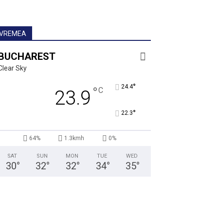
VREMEA
BUCHAREST
Clear Sky
°
24.4
°
C
23.9
°
22.3
64%
1.3kmh
0%
SAT
SUN
MON
TUE
WED
30
°
32
°
32
°
34
°
35
°