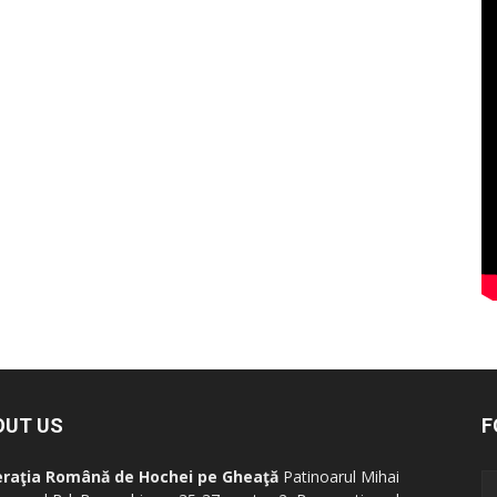
OUT US
F
eraţia Română de Hochei pe Gheaţă
Patinoarul Mihai