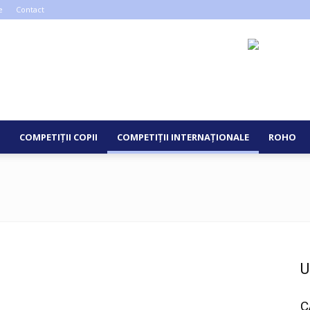
e
Contact
COMPETIȚII COPII
COMPETIȚII INTERNAȚIONALE
ROHO
U
C