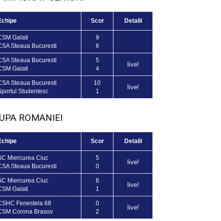
Echipe
Scor
Detalii
CSM Galati
9
CSA Steaua Bucuresti
6
CSA Steaua Bucuresti
5
live!
CSM Galati
4
CSA Steaua Bucuresti
10
live!
Sportul Studentesc
1
UPA ROMANIEI
Echipe
Scor
Detalii
SC Miercurea Ciuc
5
live!
CSA Steaua Bucuresti
0
SC Miercurea Ciuc
8
live!
CSM Galati
1
CSHC Fenestela 68
0
live!
CSM Corona Brasov
2