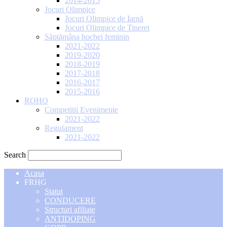
2014-2015
Jocuri Olimpice
Jocuri Olimpice de Iarnă
Jocuri Olimpice de Tineret
Săptămâna hochei feminin
2021-2022
2019-2020
2018-2019
2017-2018
2016-2017
2015-2016
ROHO
Competitii Evenimente
2021-2022
Regulament
2021-2022
Search
Acasa
FRHG
Statut
CONDUCERE
Structuri afiliate
ANTIDOPING