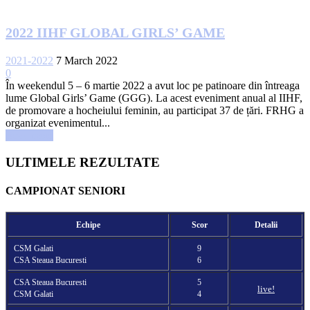
2022 IIHF GLOBAL GIRLS’ GAME
2021-2022
7 March 2022
0
În weekendul 5 – 6 martie 2022 a avut loc pe patinoare din întreaga
lume Global Girls’ Game (GGG). La acest eveniment anual al IIHF,
de promovare a hocheiului feminin, au participat 37 de țări. FRHG a
organizat evenimentul...
Read more
ULTIMELE REZULTATE
CAMPIONAT SENIORI
Echipe
Scor
Detalii
CSM Galati
9
CSA Steaua Bucuresti
6
CSA Steaua Bucuresti
5
live!
CSM Galati
4