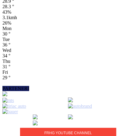
28.9
°
28.3
°
43%
3.1kmh
26%
Mon
30
°
Tue
36
°
Wed
34
°
Thu
31
°
Fri
29
°
PARTENERI
FRHG YOUTUBE CHANNEL