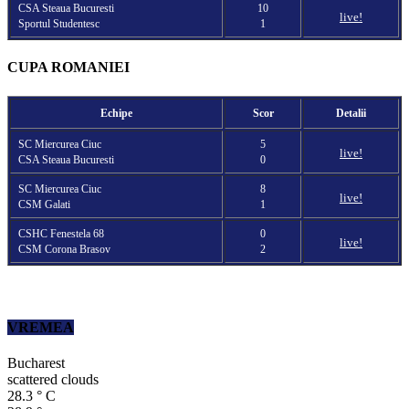
CSA Steaua Bucuresti
10
live!
Sportul Studentesc
1
CUPA ROMANIEI
Echipe
Scor
Detalii
SC Miercurea Ciuc
5
live!
CSA Steaua Bucuresti
0
SC Miercurea Ciuc
8
live!
CSM Galati
1
CSHC Fenestela 68
0
live!
CSM Corona Brasov
2
VREMEA
Bucharest
scattered clouds
28.3
°
C