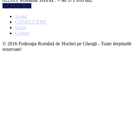
022103, România Tel/Fax : + 40 371 610 882
FOLLOW US
Acasa
CONDUCERE
Statut
Contact
© 2016 Federaţia Română de Hochei pe Gheaţă - Toate drepturile
rezervate!