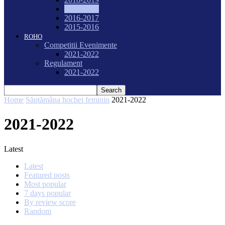
2017-2018
2016-2017
2015-2016
ROHO
Competitii Evenimente
2021-2022
Regulament
2021-2022
Home
Săptămâna hochei feminin
2021-2022
2021-2022
Latest
Latest
Featured posts
Most popular
7 days popular
By review score
Random