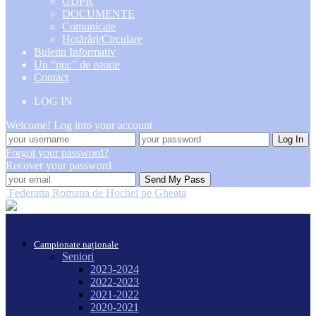
GDPR
DOCUMENTE
Comunicate
Hotărâri/Circulare
Buletin Informativ
Un “puc” de istorie
Contact
LOG IN
Welcome! Log into your account
Forgot your password?
Recover your password
Federatia Romana de Hochei pe Gheata
Campionate naționale
Seniori
2023-2024
2022-2023
2021-2022
2020-2021