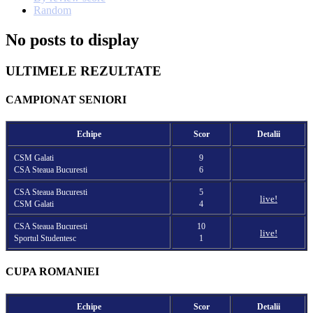
Random
No posts to display
ULTIMELE REZULTATE
CAMPIONAT SENIORI
Echipe
Scor
Detalii
CSM Galati
9
CSA Steaua Bucuresti
6
CSA Steaua Bucuresti
5
live!
CSM Galati
4
CSA Steaua Bucuresti
10
live!
Sportul Studentesc
1
CUPA ROMANIEI
Echipe
Scor
Detalii