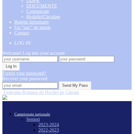
GDPR
DOCUMENTE
Comunicate
Hotărâri/Circulare
Buletin Informativ
Un “puc” de istorie
Contact
LOG IN
Welcome! Log into your account
Forgot your password?
Recover your password
Federatia Romana de Hochei pe Gheata
Campionate naționale
Seniori
2023-2024
2022-2023