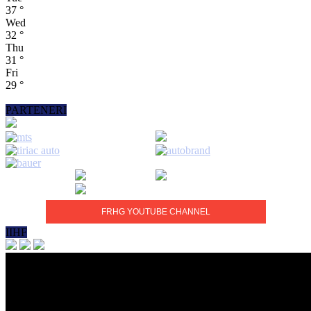
37
°
Wed
32
°
Thu
31
°
Fri
29
°
PARTENERI
FRHG YOUTUBE CHANNEL
IIHF