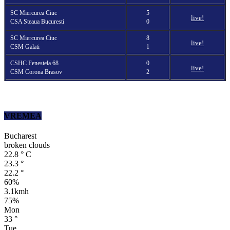
SC Miercurea Ciuc
5
live!
CSA Steaua Bucuresti
0
SC Miercurea Ciuc
8
live!
CSM Galati
1
CSHC Fenestela 68
0
live!
CSM Corona Brasov
2
VREMEA
Bucharest
broken clouds
22.8
°
C
23.3
°
22.2
°
60%
3.1kmh
75%
Mon
33
°
Tue