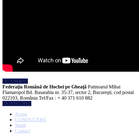
ABOUT US
Federaţia Română de Hochei pe Gheaţă
Patinoarul Mihai
Flamaropol Bd. Basarabia nr. 35-37, sector 2, Bucureşti, cod postal
022103, România Tel/Fax : + 40 371 610 882
FOLLOW US
Acasa
CONDUCERE
Statut
Contact