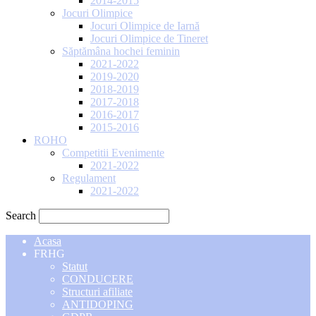
2014-2015
Jocuri Olimpice
Jocuri Olimpice de Iarnă
Jocuri Olimpice de Tineret
Săptămâna hochei feminin
2021-2022
2019-2020
2018-2019
2017-2018
2016-2017
2015-2016
ROHO
Competitii Evenimente
2021-2022
Regulament
2021-2022
Search
Acasa
FRHG
Statut
CONDUCERE
Structuri afiliate
ANTIDOPING