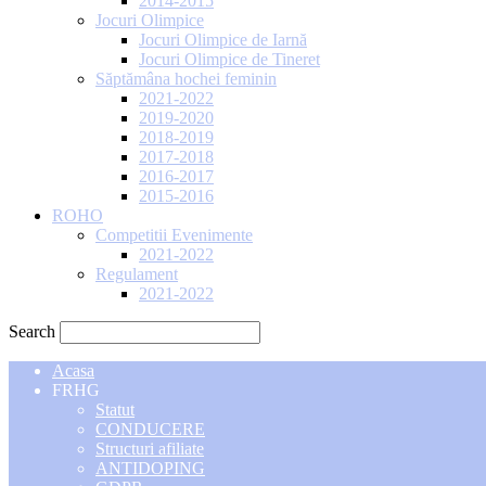
2014-2015
Jocuri Olimpice
Jocuri Olimpice de Iarnă
Jocuri Olimpice de Tineret
Săptămâna hochei feminin
2021-2022
2019-2020
2018-2019
2017-2018
2016-2017
2015-2016
ROHO
Competitii Evenimente
2021-2022
Regulament
2021-2022
Search
Acasa
FRHG
Statut
CONDUCERE
Structuri afiliate
ANTIDOPING