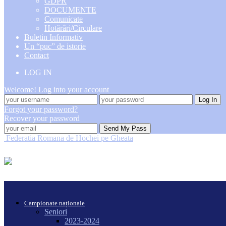
GDPR
DOCUMENTE
Comunicate
Hotărâri/Circulare
Buletin Informativ
Un “puc” de istorie
Contact
LOG IN
Welcome! Log into your account
Forgot your password?
Recover your password
Federatia Romana de Hochei pe Gheata
Campionate naționale
Seniori
2023-2024