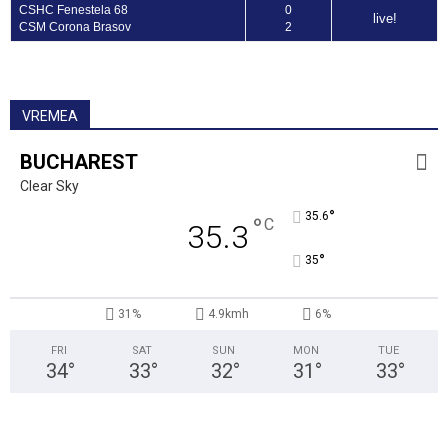
CSHC Fenestela 68
0
live!
CSM Corona Brasov
2
VREMEA
BUCHAREST
Clear Sky
°
35.6
°
C
35.3
°
35
31%
4.9kmh
6%
FRI
SAT
SUN
MON
TUE
34
°
33
°
32
°
31
°
33
°