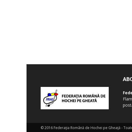
AB
Fed
Flam
post
© 2016 Federaţia Română de Hochei pe Gheaţă - Toate 