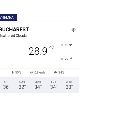
VREMEA
BUCHAREST
Scattered Clouds
°
28.9
°
C
28.9
°
27.7
55%
0.9kmh
34%
SAT
SUN
MON
TUE
WED
36
°
32
°
34
°
34
°
33
°