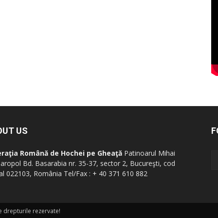
OUT US
F
eraţia Română de Hochei pe Gheaţă
Patinoarul Mihai
aropol Bd. Basarabia nr. 35-37, sector 2, Bucureşti, cod
al 022103, România Tel/Fax : + 40 371 610 882
drepturile rezervate!