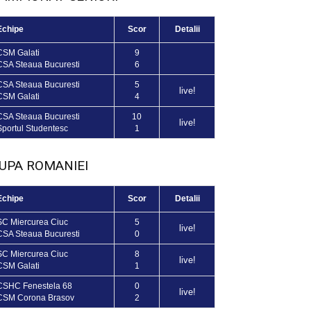
Echipe
Scor
Detalii
CSM Galati
9
CSA Steaua Bucuresti
6
CSA Steaua Bucuresti
5
live!
CSM Galati
4
CSA Steaua Bucuresti
10
live!
Sportul Studentesc
1
UPA ROMANIEI
Echipe
Scor
Detalii
SC Miercurea Ciuc
5
live!
CSA Steaua Bucuresti
0
SC Miercurea Ciuc
8
live!
CSM Galati
1
CSHC Fenestela 68
0
live!
CSM Corona Brasov
2