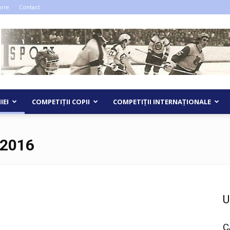
orie
Contact
IEI
COMPETIȚII COPII
COMPETIȚII INTERNAȚIONALE
-2016
U
C