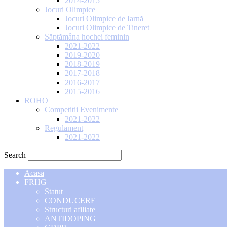
2014-2015
Jocuri Olimpice
Jocuri Olimpice de Iarnă
Jocuri Olimpice de Tineret
Săptămâna hochei feminin
2021-2022
2019-2020
2018-2019
2017-2018
2016-2017
2015-2016
ROHO
Competitii Evenimente
2021-2022
Regulament
2021-2022
Search
Acasa
FRHG
Statut
CONDUCERE
Structuri afiliate
ANTIDOPING