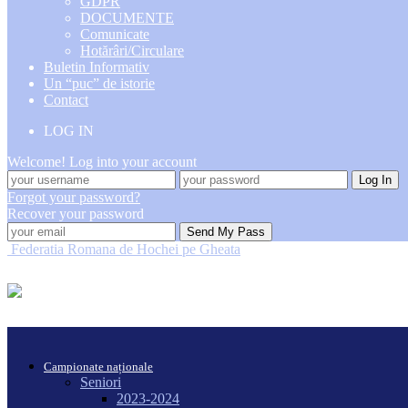
GDPR
DOCUMENTE
Comunicate
Hotărâri/Circulare
Buletin Informativ
Un “puc” de istorie
Contact
LOG IN
Welcome! Log into your account
Forgot your password?
Recover your password
Federatia Romana de Hochei pe Gheata
Campionate naționale
Seniori
2023-2024