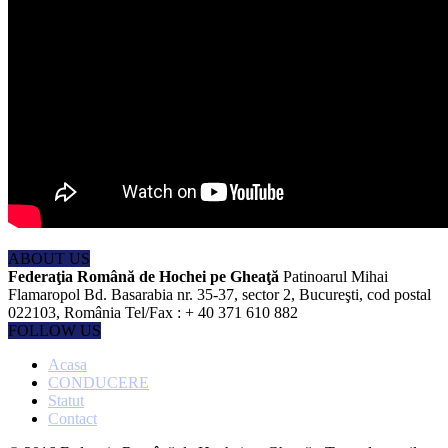
ABOUT US
Federaţia Română de Hochei pe Gheaţă
Patinoarul Mihai
Flamaropol Bd. Basarabia nr. 35-37, sector 2, Bucureşti, cod postal
022103, România Tel/Fax : + 40 371 610 882
FOLLOW US
Acasa
CONDUCERE
Statut
Contact