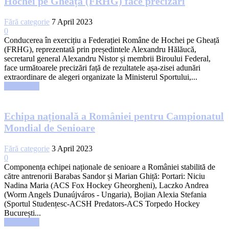
Hochei pe Gheață (FRHG) face precizări
Fără categorie
7 April 2023
0
Conducerea în exercițiu a Federației Române de Hochei pe Gheață
(FRHG), reprezentată prin președintele Alexandru Hălăucă,
secretarul general Alexandru Nistor și membrii Biroului Federal,
face următoarele precizări față de rezultatele așa-zisei adunări
extraordinare de alegeri organizate la Ministerul Sportului,...
Read more
Echipa națională a României pentru Campionatul
Mondial de Senioare
Fără categorie
3 April 2023
0
Componența echipei naționale de senioare a României stabilită de
către antrenorii Barabas Sandor și Marian Ghiță: Portari: Niciu
Nadina Maria (ACS Fox Hockey Gheorgheni), Laczko Andrea
(Worm Angels Dunaújváros - Ungaria), Bojian Alexia Stefania
(Sportul Studențesc-ACSH Predators-ACS Torpedo Hockey
București...
Read more