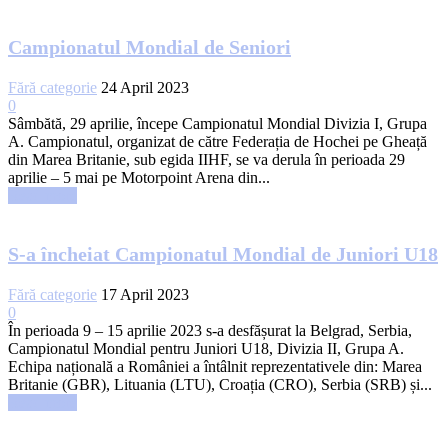
Campionatul Mondial de Seniori
Fără categorie
24 April 2023
0
Sâmbătă, 29 aprilie, începe Campionatul Mondial Divizia I, Grupa
A. Campionatul, organizat de către Federația de Hochei pe Gheață
din Marea Britanie, sub egida IIHF, se va derula în perioada 29
aprilie – 5 mai pe Motorpoint Arena din...
Read more
S-a încheiat Campionatul Mondial de Juniori U18
Fără categorie
17 April 2023
0
În perioada 9 – 15 aprilie 2023 s-a desfășurat la Belgrad, Serbia,
Campionatul Mondial pentru Juniori U18, Divizia II, Grupa A.
Echipa națională a României a întâlnit reprezentativele din: Marea
Britanie (GBR), Lituania (LTU), Croația (CRO), Serbia (SRB) și...
Read more