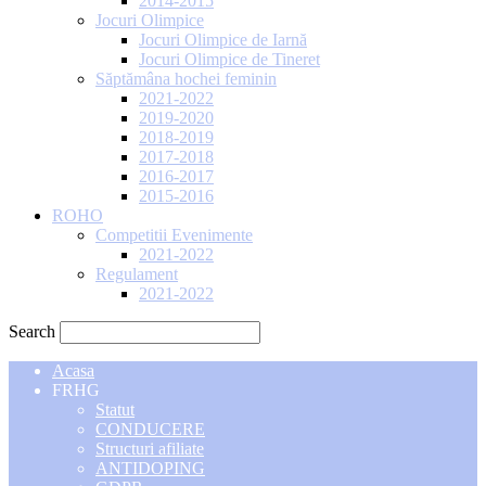
2014-2015
Jocuri Olimpice
Jocuri Olimpice de Iarnă
Jocuri Olimpice de Tineret
Săptămâna hochei feminin
2021-2022
2019-2020
2018-2019
2017-2018
2016-2017
2015-2016
ROHO
Competitii Evenimente
2021-2022
Regulament
2021-2022
Search
Acasa
FRHG
Statut
CONDUCERE
Structuri afiliate
ANTIDOPING