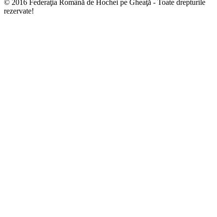
© 2016 Federaţia Română de Hochei pe Gheaţă - Toate drepturile
rezervate!