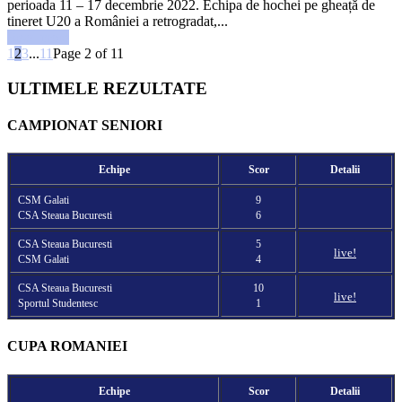
perioada 11 – 17 decembrie 2022. Echipa de hochei pe gheață de
tineret U20 a României a retrogradat,...
Read more
1
2
3
...
11
Page 2 of 11
ULTIMELE REZULTATE
CAMPIONAT SENIORI
Echipe
Scor
Detalii
CSM Galati
9
CSA Steaua Bucuresti
6
CSA Steaua Bucuresti
5
live!
CSM Galati
4
CSA Steaua Bucuresti
10
live!
Sportul Studentesc
1
CUPA ROMANIEI
Echipe
Scor
Detalii