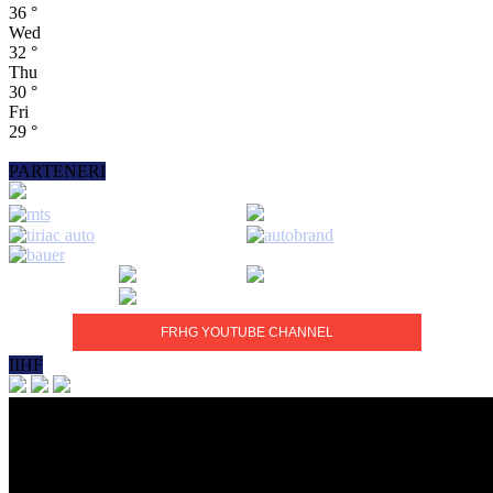
36
°
Wed
32
°
Thu
30
°
Fri
29
°
PARTENERI
FRHG YOUTUBE CHANNEL
IIHF