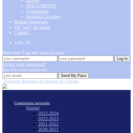
GDPR
DOCUMENTE
Comunicate
Hotărâri/Circulare
Buletin Informativ
Un “puc” de istorie
Contact
LOG IN
Welcome! Log into your account
Forgot your password?
Recover your password
Federatia Romana de Hochei pe Gheata
Campionate naționale
Seniori
2023-2024
2022-2023
2021-2022
2020-2021