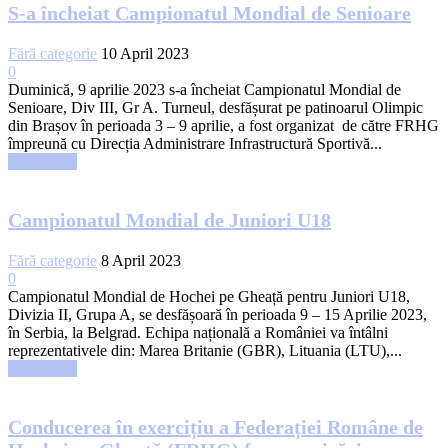
S-a încheiat Campionatul Mondial de Senioare
Fără categorie
10 April 2023
0
Duminică, 9 aprilie 2023 s-a încheiat Campionatul Mondial de
Senioare, Div III, Gr A. Turneul, desfășurat pe patinoarul Olimpic
din Brașov în perioada 3 – 9 aprilie, a fost organizat de către FRHG
împreună cu Direcția Administrare Infrastructură Sportivă...
Read more
Campionatul Mondial de Juniori U18
Fără categorie
8 April 2023
0
Campionatul Mondial de Hochei pe Gheață pentru Juniori U18,
Divizia II, Grupa A, se desfășoară în perioada 9 – 15 Aprilie 2023,
în Serbia, la Belgrad. Echipa națională a României va întâlni
reprezentativele din: Marea Britanie (GBR), Lituania (LTU),...
Read more
Conducerea în exercițiu a Federației Române de