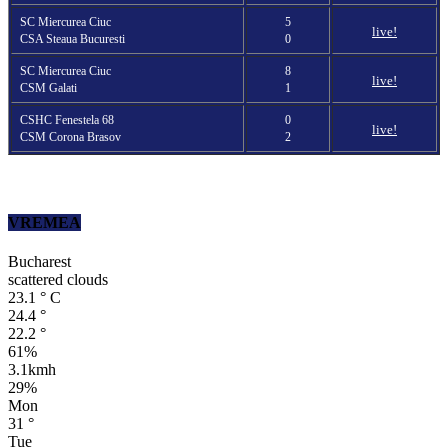
SC Miercurea Ciuc
5
live!
CSA Steaua Bucuresti
0
SC Miercurea Ciuc
8
live!
CSM Galati
1
CSHC Fenestela 68
0
live!
CSM Corona Brasov
2
VREMEA
Bucharest
scattered clouds
23.1
°
C
24.4
°
22.2
°
61%
3.1kmh
29%
Mon
31
°
Tue