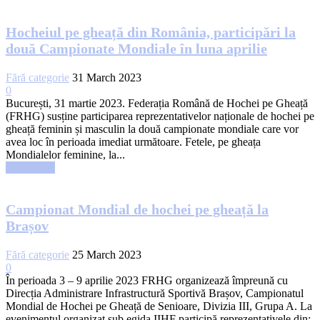
Hocheiul pe gheață din România, participări la
două Campionate Mondiale în luna aprilie
Fără categorie
31 March 2023
0
București, 31 martie 2023. Federația Română de Hochei pe Gheață
(FRHG) susține participarea reprezentativelor naționale de hochei pe
gheață feminin și masculin la două campionate mondiale care vor
avea loc în perioada imediat următoare. Fetele, pe gheața
Mondialelor feminine, la...
Read more
Campionat Mondial de hochei pe gheață la
Brașov
Fără categorie
25 March 2023
0
În perioada 3 – 9 aprilie 2023 FRHG organizează împreună cu
Direcția Administrare Infrastructură Sportivă Brașov, Campionatul
Mondial de Hochei pe Gheață de Senioare, Divizia III, Grupa A. La
evenimentul organizat sub egida IIHF participă reprezentativele din: