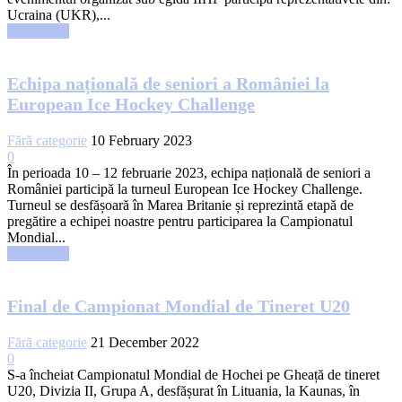
Ucraina (UKR),...
Read more
Echipa națională de seniori a României la
European Ice Hockey Challenge
Fără categorie
10 February 2023
0
În perioada 10 – 12 februarie 2023, echipa națională de seniori a
României participă la turneul European Ice Hockey Challenge.
Turneul se desfășoară în Marea Britanie și reprezintă etapă de
pregătire a echipei noastre pentru participarea la Campionatul
Mondial...
Read more
Final de Campionat Mondial de Tineret U20
Fără categorie
21 December 2022
0
S-a încheiat Campionatul Mondial de Hochei pe Gheață de tineret
U20, Divizia II, Grupa A, desfășurat în Lituania, la Kaunas, în