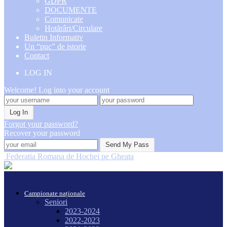
GDPR
DOCUMENTE
Comunicate
Hotărâri/Circulare
Buletin Informativ
Un “puc” de istorie
Contact
LOG IN
Welcome! Log into your account
Forgot your password?
Recover your password
Federatia Romana de Hochei pe Gheata
Campionate naționale
Seniori
2023-2024
2022-2023