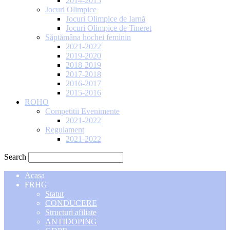
2014-2015
Jocuri Olimpice
Jocuri Olimpice de Iarnă
Jocuri Olimpice de Tineret
Săptămâna hochei feminin
2021-2022
2019-2020
2018-2019
2017-2018
2016-2017
2015-2016
ROHO
Competitii Evenimente
2021-2022
Regulament
2021-2022
Search
Acasa
FRHG
Statut
CONDUCERE
Structuri afiliate
ANTIDOPING