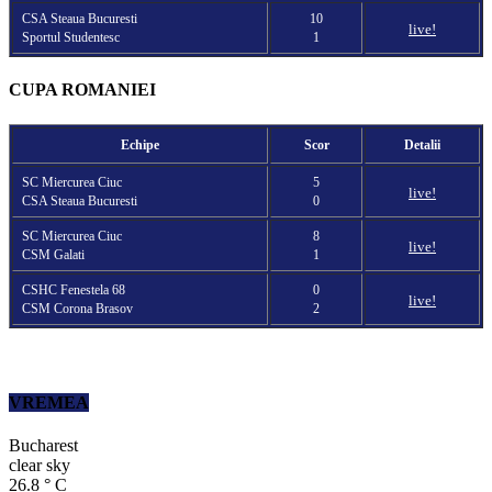
CSA Steaua Bucuresti
10
live!
Sportul Studentesc
1
CUPA ROMANIEI
Echipe
Scor
Detalii
SC Miercurea Ciuc
5
live!
CSA Steaua Bucuresti
0
SC Miercurea Ciuc
8
live!
CSM Galati
1
CSHC Fenestela 68
0
live!
CSM Corona Brasov
2
VREMEA
Bucharest
clear sky
26.8
°
C