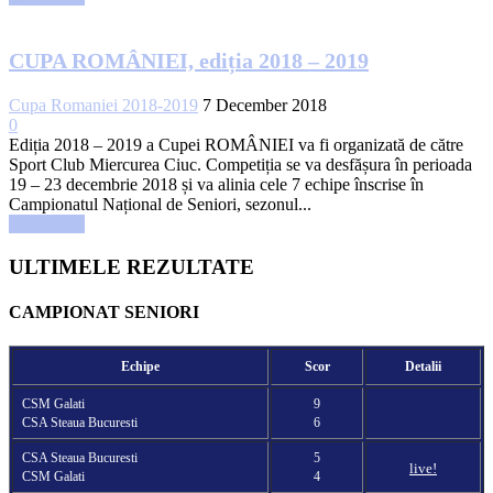
CUPA ROMÂNIEI, ediția 2018 – 2019
Cupa Romaniei 2018-2019
7 December 2018
0
Ediția 2018 – 2019 a Cupei ROMÂNIEI va fi organizată de către
Sport Club Miercurea Ciuc. Competiția se va desfășura în perioada
19 – 23 decembrie 2018 și va alinia cele 7 echipe înscrise în
Campionatul Național de Seniori, sezonul...
Read more
ULTIMELE REZULTATE
CAMPIONAT SENIORI
Echipe
Scor
Detalii
CSM Galati
9
CSA Steaua Bucuresti
6
CSA Steaua Bucuresti
5
live!
CSM Galati
4