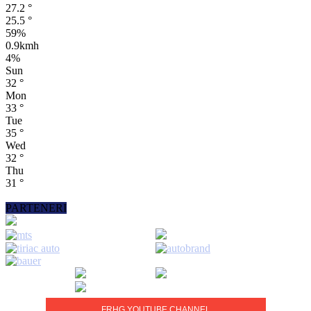
27.2
°
25.5
°
59%
0.9kmh
4%
Sun
32
°
Mon
33
°
Tue
35
°
Wed
32
°
Thu
31
°
PARTENERI
FRHG YOUTUBE CHANNEL