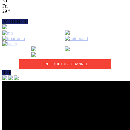
30
°
Fri
29
°
PARTENERI
FRHG YOUTUBE CHANNEL
IIHF