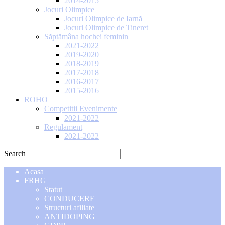
2014-2015
Jocuri Olimpice
Jocuri Olimpice de Iarnă
Jocuri Olimpice de Tineret
Săptămâna hochei feminin
2021-2022
2019-2020
2018-2019
2017-2018
2016-2017
2015-2016
ROHO
Competitii Evenimente
2021-2022
Regulament
2021-2022
Search
Acasa
FRHG
Statut
CONDUCERE
Structuri afiliate
ANTIDOPING