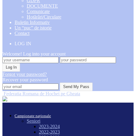
GDPR
DOCUMENTE
Comunicate
Hotărâri/Circulare
Buletin Informativ
Un “puc” de istorie
Contact
LOG IN
Welcome! Log into your account
Forgot your password?
Recover your password
Federatia Romana de Hochei pe Gheata
Campionate naționale
Seniori
2023-2024
2022-2023