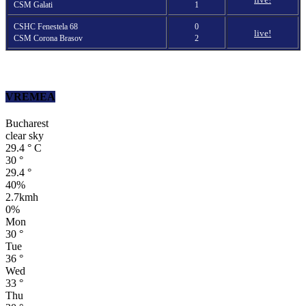
CSM Galati
1
CSHC Fenestela 68
0
live!
CSM Corona Brasov
2
VREMEA
Bucharest
clear sky
29.4
°
C
30
°
29.4
°
40%
2.7kmh
0%
Mon
30
°
Tue
36
°
Wed
33
°
Thu