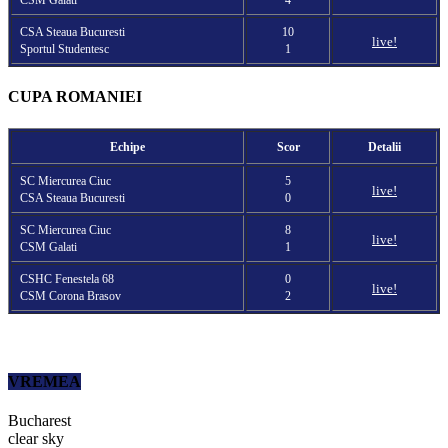
CSM Galati
4
CSA Steaua Bucuresti
10
live!
Sportul Studentesc
1
CUPA ROMANIEI
Echipe
Scor
Detalii
SC Miercurea Ciuc
5
live!
CSA Steaua Bucuresti
0
SC Miercurea Ciuc
8
live!
CSM Galati
1
CSHC Fenestela 68
0
live!
CSM Corona Brasov
2
VREMEA
Bucharest
clear sky