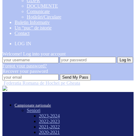
GDPR
DOCUMENTE
Comunicate
Hotărâri/Circulare
Buletin Informativ
Un “puc” de istorie
Contact
LOG IN
Welcome! Log into your account
Forgot your password?
Recover your password
Federatia Romana de Hochei pe Gheata
Campionate naționale
Seniori
2023-2024
2022-2023
2021-2022
2020-2021