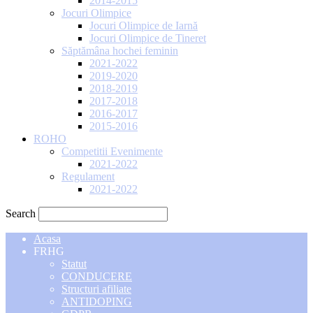
2014-2015
Jocuri Olimpice
Jocuri Olimpice de Iarnă
Jocuri Olimpice de Tineret
Săptămâna hochei feminin
2021-2022
2019-2020
2018-2019
2017-2018
2016-2017
2015-2016
ROHO
Competitii Evenimente
2021-2022
Regulament
2021-2022
Search
Acasa
FRHG
Statut
CONDUCERE
Structuri afiliate
ANTIDOPING