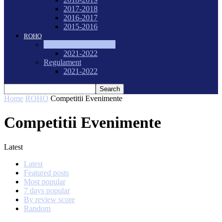
2017-2018
2016-2017
2015-2016
ROHO
Competitii Evenimente
2021-2022
Regulament
2021-2022
Home
ROHO
Competitii Evenimente
Competitii Evenimente
Latest
Latest
Featured posts
Most popular
7 days popular
By review score
Random