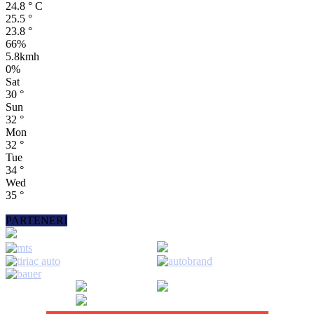
24.8
°
C
25.5
°
23.8
°
66%
5.8kmh
0%
Sat
30
°
Sun
32
°
Mon
32
°
Tue
34
°
Wed
35
°
PARTENERI