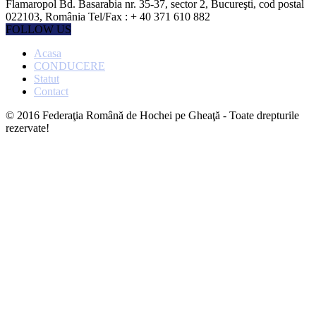
Flamaropol Bd. Basarabia nr. 35-37, sector 2, Bucureşti, cod postal
022103, România Tel/Fax : + 40 371 610 882
FOLLOW US
Acasa
CONDUCERE
Statut
Contact
© 2016 Federaţia Română de Hochei pe Gheaţă - Toate drepturile
rezervate!