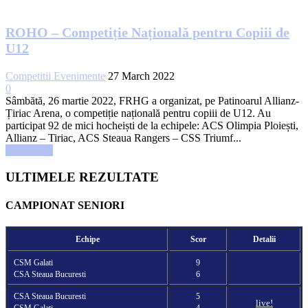
ROHO – Competiție Națională pentru Copiii de
U12
Competitii Evenimente
27 March 2022
0
Sâmbătă, 26 martie 2022, FRHG a organizat, pe Patinoarul Allianz-
Țiriac Arena, o competiție națională pentru copiii de U12. Au
participat 92 de mici hocheiști de la echipele: ACS Olimpia Ploiești,
Allianz – Tiriac, ACS Steaua Rangers – CSS Triumf...
Read more
ULTIMELE REZULTATE
CAMPIONAT SENIORI
Echipe
Scor
Detalii
CSM Galati
9
CSA Steaua Bucuresti
6
CSA Steaua Bucuresti
5
live!