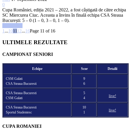
0
Cupa României, ediția 2021 – 2022, a fost câștigată de către echipa
SC Miercurea Ciuc. Aceasta a învins în finală echipa CSA Steaua
București: 5 – 0 (1 – 0, 3 – 0, 1 – 0).
Read more
1
...
10
11
12
...
16
Page 11 of 16
ULTIMELE REZULTATE
CAMPIONAT SENIORI
Echipe
Scor
Detalii
CSM Galati
9
CSA Steaua Bucuresti
6
CSA Steaua Bucuresti
5
live!
CSM Galati
4
CSA Steaua Bucuresti
10
live!
Sportul Studentesc
1
CUPA ROMANIEI