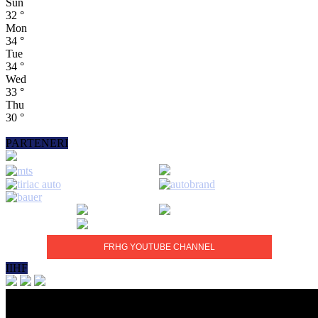
Sun
32
°
Mon
34
°
Tue
34
°
Wed
33
°
Thu
30
°
PARTENERI
FRHG YOUTUBE CHANNEL
IIHF