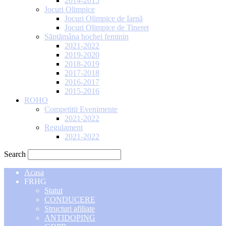
2014-2015
Jocuri Olimpice
Jocuri Olimpice de Iarnă
Jocuri Olimpice de Tineret
Săptămâna hochei feminin
2021-2022
2019-2020
2018-2019
2017-2018
2016-2017
2015-2016
ROHO
Competitii Evenimente
2021-2022
Regulament
2021-2022
Search
Acasa
FRHG
Statut
CONDUCERE
Structuri afiliate
ANTIDOPING