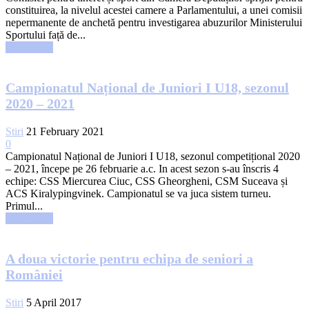
constituirea, la nivelul acestei camere a Parlamentului, a unei comisii
nepermanente de anchetă pentru investigarea abuzurilor Ministerului
Sportului față de...
Read more
Campionatul Național de Juniori I U18, sezonul
2020 – 2021
Stiri
21 February 2021
0
Campionatul Național de Juniori I U18, sezonul competițional 2020
– 2021, începe pe 26 februarie a.c. In acest sezon s-au înscris 4
echipe: CSS Miercurea Ciuc, CSS Gheorgheni, CSM Suceava și
ACS Kiralypingvinek. Campionatul se va juca sistem turneu.
Primul...
Read more
A doua victorie pentru echipa de seniori a
României
Stiri
5 April 2017