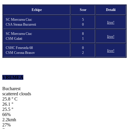
Echipe
Scor
Detalii
SC Miercurea Ciuc
5
live!
CSA Steaua Bucuresti
0
SC Miercurea Ciuc
8
live!
CSM Galati
1
CSHC Fenestela 68
0
live!
CSM Corona Brasov
2
VREMEA
Bucharest
scattered clouds
25.8
°
C
26.1
°
25.5
°
66%
2.2kmh
27%