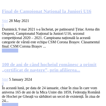
Final de Campionat Național la Juniori U16
Stiri
28 May 2021
0
Duminică, 9 mai 2021 s-a încheiat, pe patinoarul Țiriac Arena din
Otopeni, Campionatul Național la Juniori U16, sezonul
competițional 2020 – 2021. Campioana națională la această
categorie de vârstă este echipa CSM Corona Brașov. Clasamentul
final: CSM Corona Brașov ...
Read more
100 de ani de când hocheiul românesc a primit
„certificat de naștere”, prin afilierea...
Stiri
5 January 2024
0
În această lună, pe data de 24 ianuarie, chiar în ziua în care vom
aniversa 165 de ani de la Mica Unire din 1859, Federația Română
de Hochei pe Gheață va sărbători un secol de existență. În ziua de
24...
Read more