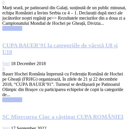
0
Marți seară, pe patinoarul din Galați, susținută de un public minunat,
echipa României a învins Serbia cu 4 – 1. Declarații după meci ale
jucătorilor noștri regăsiți pe>> Rezultatele meciurilor din a doua zi a
Campionatului Mondial de Hochei pe Gheață, Divizia...
Read more
CUPA BAUER’91 la categoriile de vârstă U8 și
U10
Stiri
18 December 2018
0
Bauer Hochei România împreună cu Federația Română de Hochei
pe Gheață (FRHG) organizează, în zilele de 21 și 22 decembrie
2018, “CUPA BAUER’91”. Turneul se desfășoară pe Patinoarul
Olimpic din Brașov cu participarea echipelor de copii la categoriile
de...
Read more
SC Miercurea Ciuc a câștigat CUPA ROMÂNIEI
Stiri
17 September 2022