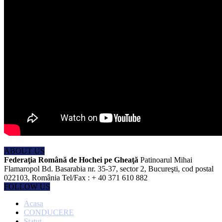
ABOUT US
Federaţia Română de Hochei pe Gheaţă
Patinoarul Mihai
Flamaropol Bd. Basarabia nr. 35-37, sector 2, Bucureşti, cod postal
022103, România Tel/Fax : + 40 371 610 882
FOLLOW US
Acasa
CONDUCERE
Statut