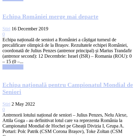
Echipa României merge mai departe
Stiri
16 December 2019
0
Echipa națională de seniori a României a câștigat turneul de
precalificare olimpică de la Brașov. Rezultatele echipei României,
coordonată de Julius Penzes (antrenor principal) și Marius Trandafir
(antrenor second): 12 Decembrie: Israel (ISR) – Romania (ROU): 0
– 15 (0 –...
Read more
Echipa națională pentru Campionatul Mondial de
Seniori
Stiri
2 May 2022
0
Antrenorii lotului național de seniori – Julius Penzes, Nelu Alexe,
Attila Goga - au definitivat lotul care va reprezenta România la
Campionatul Mondial de Hochei pe Gheață Divizia I, Grupa A.
Portari: Polc Patrik (CSM Corona Brașov), Toke Zoltan (CSM