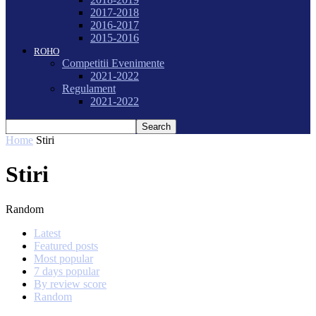
2017-2018
2016-2017
2015-2016
ROHO
Competitii Evenimente
2021-2022
Regulament
2021-2022
Home
Stiri
Stiri
Random
Latest
Featured posts
Most popular
7 days popular
By review score
Random