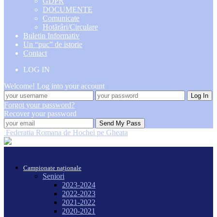
GDPR
DOCUMENTE
Comunicate
Hotărâri/Circulare
Buletin Informativ
Un “puc” de istorie
Contact
LOG IN
Welcome! Log into your account
Forgot your password?
Recover your password
Federatia Romana de Hochei pe Gheata
Campionate naționale
Seniori
2023-2024
2022-2023
2021-2022
2020-2021