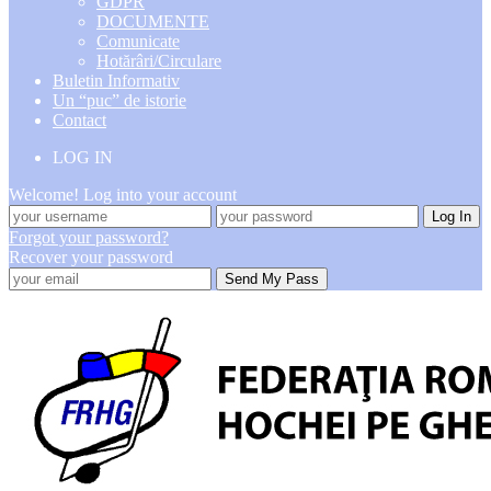
GDPR
DOCUMENTE
Comunicate
Hotărâri/Circulare
Buletin Informativ
Un “puc” de istorie
Contact
LOG IN
Welcome! Log into your account
Forgot your password?
Recover your password