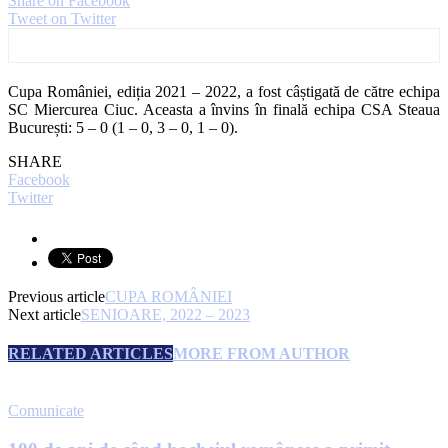
Share on Facebook
Tweet on Twitter
Cupa României, ediția 2021 – 2022, a fost câștigată de către echipa
SC Miercurea Ciuc. Aceasta a învins în finală echipa CSA Steaua
București: 5 – 0 (1 – 0, 3 – 0, 1 – 0).
SHARE
Facebook
Twitter
Previous article
CUPA ROMÂNIEI
Next article
SENIOARE, 2022 – 2023
RELATED ARTICLES
MORE FROM AUTHOR
Comunicate