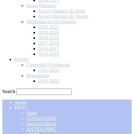
2014-2015
Jocuri Olimpice
Jocuri Olimpice de Iarnă
Jocuri Olimpice de Tineret
Săptămâna hochei feminin
2021-2022
2019-2020
2018-2019
2017-2018
2016-2017
2015-2016
ROHO
Competitii Evenimente
2021-2022
Regulament
2021-2022
Search
Acasa
FRHG
Statut
CONDUCERE
Structuri afiliate
ANTIDOPING