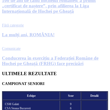
100 de ani de când hocheiul românesc a primit
„certificat de naștere”, prin afilierea la Liga
Internațională de Hochei pe Gheață
Fără categorie
La mulți ani, ROMÂNIA!
Comunicate
Conducerea în exercițiu a Federației Române de
Hochei pe Gheață (FRHG) face precizări
ULTIMELE REZULTATE
CAMPIONAT SENIORI
Echipe
Scor
Detalii
CSM Galati
9
CSA Steaua Bucuresti
6