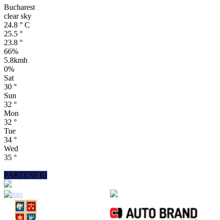
Bucharest
clear sky
24.8
°
C
25.5
°
23.8
°
66%
5.8kmh
0%
Sat
30
°
Sun
32
°
Mon
32
°
Tue
34
°
Wed
35
°
PARTENERI