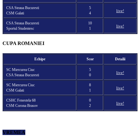
CSA Steaua Bucuresti
5
live!
CSM Galati
4
CSA Steaua Bucuresti
10
live!
Sportul Studentesc
1
CUPA ROMANIEI
Echipe
Scor
Detalii
SC Miercurea Ciuc
5
live!
CSA Steaua Bucuresti
0
SC Miercurea Ciuc
8
live!
CSM Galati
1
CSHC Fenestela 68
0
live!
CSM Corona Brasov
2
VREMEA