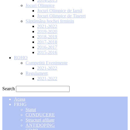
2014-2015
Jocuri Olimpice
Jocuri Olimpice de Iarnă
Jocuri Olimpice de Tineret
Săptămâna hochei feminin
2021-2022
2019-2020
2018-2019
2017-2018
2016-2017
2015-2016
ROHO
Competitii Evenimente
2021-2022
Regulament
2021-2022
Search
Acasa
FRHG
Statut
CONDUCERE
Structuri afiliate
ANTIDOPING