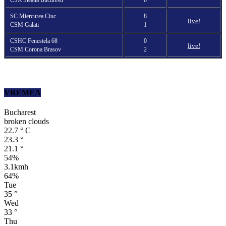
SC Miercurea Ciuc
8
live!
CSM Galati
1
CSHC Fenestela 68
0
live!
CSM Corona Brasov
2
VREMEA
Bucharest
broken clouds
22.7
°
C
23.3
°
21.1
°
54%
3.1kmh
64%
Tue
35
°
Wed
33
°
Thu