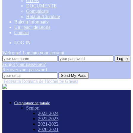
GDPR
DOCUMENTE
Comunicate
Hotărâri/Circulare
Buletin Informativ
Un “puc” de istorie
Contact
LOG IN
Welcome! Log into your account
Forgot your password?
Recover your password
Federatia Romana de Hochei pe Gheata
Campionate naționale
Seniori
2023-2024
2022-2023
2021-2022
2020-2021