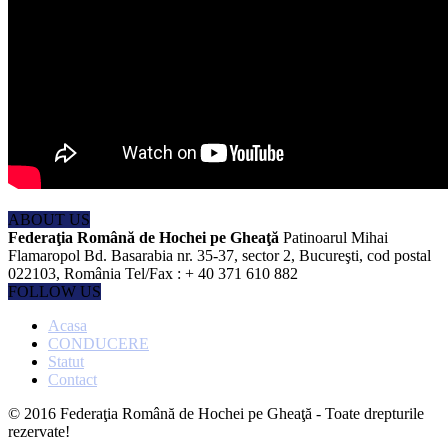
ABOUT US
Federaţia Română de Hochei pe Gheaţă
Patinoarul Mihai
Flamaropol Bd. Basarabia nr. 35-37, sector 2, Bucureşti, cod postal
022103, România Tel/Fax : + 40 371 610 882
FOLLOW US
Acasa
CONDUCERE
Statut
Contact
© 2016 Federaţia Română de Hochei pe Gheaţă - Toate drepturile
rezervate!