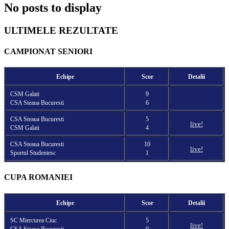
No posts to display
ULTIMELE REZULTATE
CAMPIONAT SENIORI
Echipe
Scor
Detalii
CSM Galati
9
CSA Steaua Bucuresti
6
CSA Steaua Bucuresti
5
live!
CSM Galati
4
CSA Steaua Bucuresti
10
live!
Sportul Studentesc
1
CUPA ROMANIEI
Echipe
Scor
Detalii
SC Miercurea Ciuc
5
live!
CSA Steaua Bucuresti
0