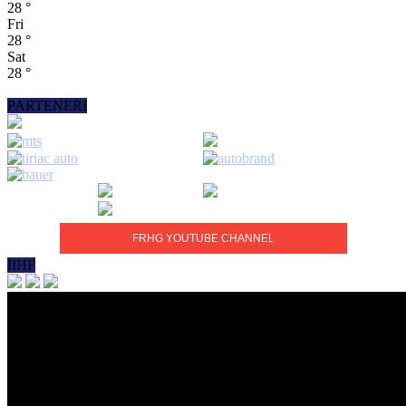
28
°
Fri
28
°
Sat
28
°
PARTENERI
FRHG YOUTUBE CHANNEL
IIHF