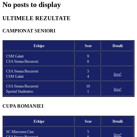
No posts to display
ULTIMELE REZULTATE
CAMPIONAT SENIORI
Echipe
Scor
Detalii
CSM Galati
9
CSA Steaua Bucuresti
6
CSA Steaua Bucuresti
5
live!
CSM Galati
4
CSA Steaua Bucuresti
10
live!
Sportul Studentesc
1
CUPA ROMANIEI
Echipe
Scor
Detalii
SC Miercurea Ciuc
5
live!
CSA Steaua Bucuresti
0