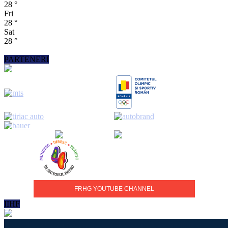
28
°
Fri
28
°
Sat
28
°
PARTENERI
FRHG YOUTUBE CHANNEL
IIHF