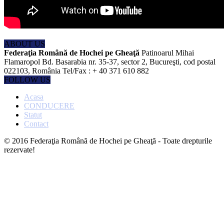
ABOUT US
Federaţia Română de Hochei pe Gheaţă
Patinoarul Mihai
Flamaropol Bd. Basarabia nr. 35-37, sector 2, Bucureşti, cod postal
022103, România Tel/Fax : + 40 371 610 882
FOLLOW US
Acasa
CONDUCERE
Statut
Contact
© 2016 Federaţia Română de Hochei pe Gheaţă - Toate drepturile
rezervate!