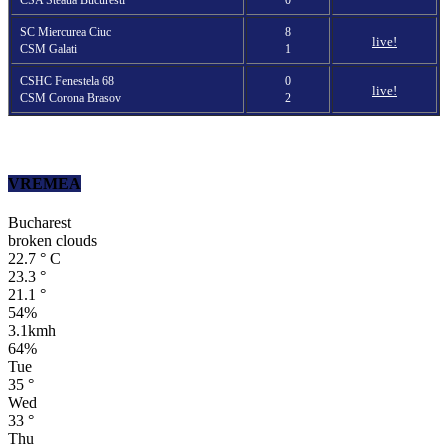
SC Miercurea Ciuc
8
live!
CSM Galati
1
CSHC Fenestela 68
0
live!
CSM Corona Brasov
2
VREMEA
Bucharest
broken clouds
22.7
°
C
23.3
°
21.1
°
54%
3.1kmh
64%
Tue
35
°
Wed
33
°
Thu