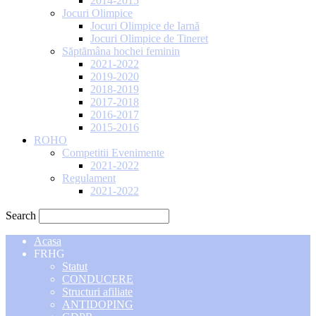
2014-2015
Jocuri Olimpice
Jocuri Olimpice de Iarnă
Jocuri Olimpice de Tineret
Săptămâna hochei feminin
2021-2022
2019-2020
2018-2019
2017-2018
2016-2017
2015-2016
ROHO
Competitii Evenimente
2021-2022
Regulament
2021-2022
Search
Acasa
FRHG
Statut
CONDUCERE
Structuri afiliate
ANTIDOPING