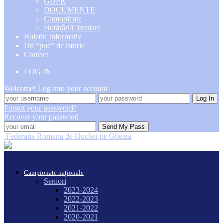
GDPR
DOCUMENTE
Comunicate
Hotărâri/Circulare
Buletin Informativ
Un “puc” de istorie
Contact
LOG IN
Welcome! Log into your account
Forgot your password?
Recover your password
Federatia Romana de Hochei pe Gheata
Campionate naționale
Seniori
2023-2024
2022-2023
2021-2022
2020-2021