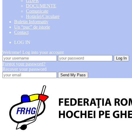
GDPR
DOCUMENTE
Comunicate
Hotărâri/Circulare
Buletin Informativ
Un “puc” de istorie
Contact
LOG IN
Welcome! Log into your account
Forgot your password?
Recover your password