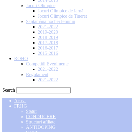
2014-2015
Jocuri Olimpice
Jocuri Olimpice de Iarnă
Jocuri Olimpice de Tineret
Săptămâna hochei feminin
2021-2022
2019-2020
2018-2019
2017-2018
2016-2017
2015-2016
ROHO
Competitii Evenimente
2021-2022
Regulament
2021-2022
Search
Acasa
FRHG
Statut
CONDUCERE
Structuri afiliate
ANTIDOPING