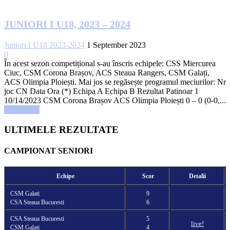
JUNIORI I U18, 2023 – 2024
Juniori I U18 2023-2024
1 September 2023
0
În acest sezon competițional s-au înscris echipele: CSS Miercurea
Ciuc, CSM Corona Brașov, ACS Steaua Rangers, CSM Galați,
ACS Olimpia Ploiești. Mai jos se regăsește programul meciurilor: Nr
joc CN Data Ora (*) Echipa A Echipa B Rezultat Patinoar 1
10/14/2023 CSM Corona Brașov ACS Olimpia Ploiești 0 – 0 (0-0,...
Read more
ULTIMELE REZULTATE
CAMPIONAT SENIORI
Echipe
Scor
Detalii
CSM Galati
9
CSA Steaua Bucuresti
6
CSA Steaua Bucuresti
5
live!
CSM Galati
4