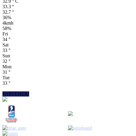
32.9
°
C
33.3
°
32.7
°
36%
4kmh
58%
Fri
34
°
Sat
33
°
Sun
32
°
Mon
31
°
Tue
33
°
PARTENERI