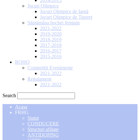
2014-2015
Jocuri Olimpice
Jocuri Olimpice de Iarnă
Jocuri Olimpice de Tineret
Săptămâna hochei feminin
2021-2022
2019-2020
2018-2019
2017-2018
2016-2017
2015-2016
ROHO
Competitii Evenimente
2021-2022
Regulament
2021-2022
Search
Acasa
FRHG
Statut
CONDUCERE
Structuri afiliate
ANTIDOPING