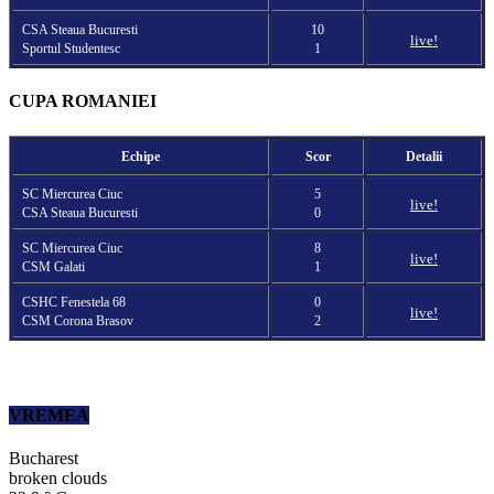
CSA Steaua Bucuresti
10
live!
Sportul Studentesc
1
CUPA ROMANIEI
Echipe
Scor
Detalii
SC Miercurea Ciuc
5
live!
CSA Steaua Bucuresti
0
SC Miercurea Ciuc
8
live!
CSM Galati
1
CSHC Fenestela 68
0
live!
CSM Corona Brasov
2
VREMEA
Bucharest
broken clouds