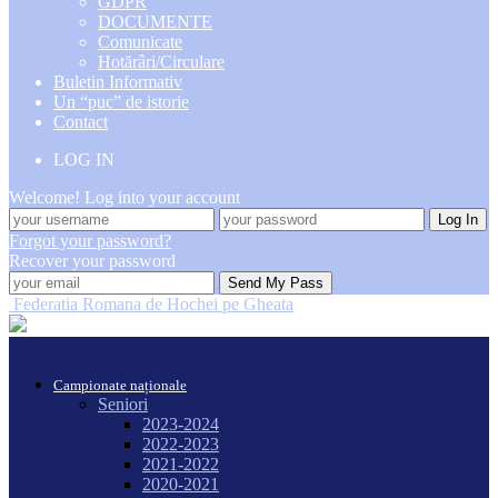
GDPR
DOCUMENTE
Comunicate
Hotărâri/Circulare
Buletin Informativ
Un “puc” de istorie
Contact
LOG IN
Welcome! Log into your account
Forgot your password?
Recover your password
Federatia Romana de Hochei pe Gheata
Campionate naționale
Seniori
2023-2024
2022-2023
2021-2022
2020-2021