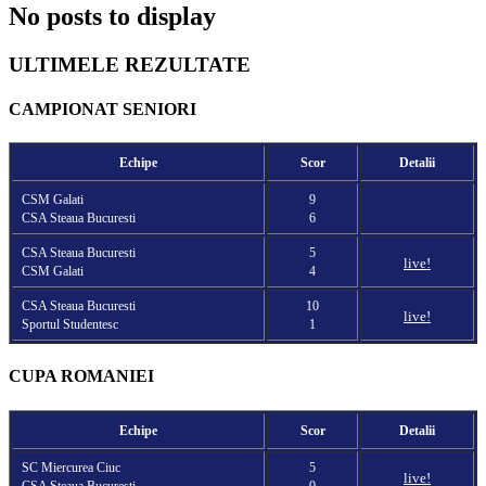
No posts to display
ULTIMELE REZULTATE
CAMPIONAT SENIORI
Echipe
Scor
Detalii
CSM Galati
9
CSA Steaua Bucuresti
6
CSA Steaua Bucuresti
5
live!
CSM Galati
4
CSA Steaua Bucuresti
10
live!
Sportul Studentesc
1
CUPA ROMANIEI
Echipe
Scor
Detalii
SC Miercurea Ciuc
5
live!
CSA Steaua Bucuresti
0