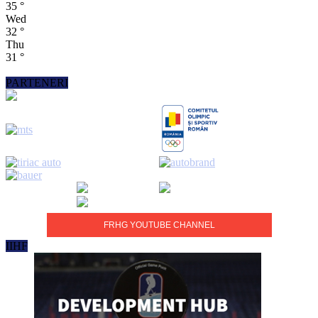
35
°
Wed
32
°
Thu
31
°
PARTENERI
FRHG YOUTUBE CHANNEL
IIHF