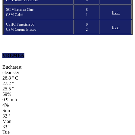
SC Miercurea Ciuc
8
live!
CSM Galati
1
CSHC Fenestela 68
0
live!
CSM Corona Brasov
2
VREMEA
Bucharest
clear sky
26.8
°
C
27.2
°
25.5
°
59%
0.9kmh
4%
Sun
32
°
Mon
33
°
Tue