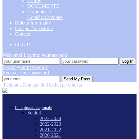
GDPR
DOCUMENTE
Comunicate
Hotărâri/Circulare
Buletin Informativ
Un “puc” de istorie
Contact
LOG IN
Welcome! Log into your account
Forgot your password?
Recover your password
Federatia Romana de Hochei pe Gheata
Campionate naționale
Seniori
2023-2024
2022-2023
2021-2022
2020-2021