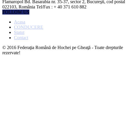
Flamaropol Bd. Basarabia nr. 35-37, sector 2, Bucureşti, cod postal
022103, România Tel/Fax : + 40 371 610 882
FOLLOW US
Acasa
CONDUCERE
Statut
Contact
© 2016 Federaţia Română de Hochei pe Gheaţă - Toate drepturile
rezervate!