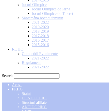
2014-2015
Jocuri Olimpice
Jocuri Olimpice de Iarnă
Jocuri Olimpice de Tineret
Săptămâna hochei feminin
2021-2022
2019-2020
2018-2019
2017-2018
2016-2017
2015-2016
ROHO
Competitii Evenimente
2021-2022
Regulament
2021-2022
Search
Acasa
FRHG
Statut
CONDUCERE
Structuri afiliate
ANTIDOPING