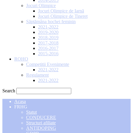
2014-2015
Jocuri Olimpice
Jocuri Olimpice de Iarnă
Jocuri Olimpice de Tineret
Săptămâna hochei feminin
2021-2022
2019-2020
2018-2019
2017-2018
2016-2017
2015-2016
ROHO
Competitii Evenimente
2021-2022
Regulament
2021-2022
Search
Acasa
FRHG
Statut
CONDUCERE
Structuri afiliate
ANTIDOPING