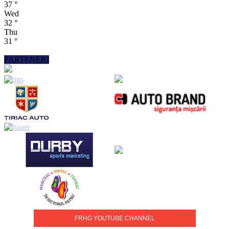
37
°
Wed
32
°
Thu
31
°
PARTENERI
FRHG YOUTUBE CHANNEL