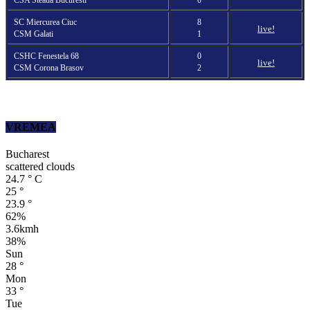
SC Miercurea Ciuc
8
live!
CSM Galati
1
CSHC Fenestela 68
0
live!
CSM Corona Brasov
2
VREMEA
Bucharest
scattered clouds
24.7
°
C
25
°
23.9
°
62%
3.6kmh
38%
Sun
28
°
Mon
33
°
Tue