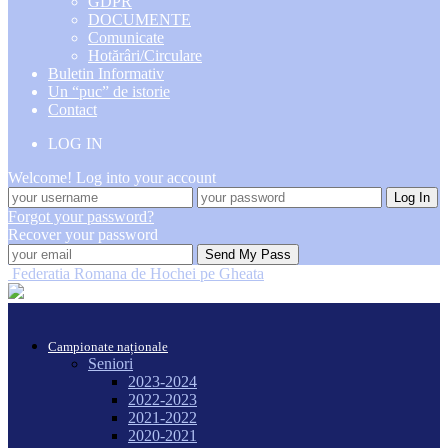
GDPR
DOCUMENTE
Comunicate
Hotărâri/Circulare
Buletin Informativ
Un “puc” de istorie
Contact
LOG IN
Welcome! Log into your account
Forgot your password?
Recover your password
Federatia Romana de Hochei pe Gheata
Campionate naționale
Seniori
2023-2024
2022-2023
2021-2022
2020-2021