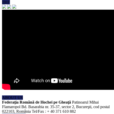
IIHF
ABOUT US
Federaţia Română de Hochei pe Gheaţă
Patinoarul Mihai
Flamaropol Bd. Basarabia nr. 35-37, sector 2, Bucureşti, cod postal
022103, România Tel/Fax : + 40 371 610 882