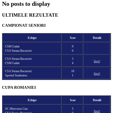
No posts to display
ULTIMELE REZULTATE
CAMPIONAT SENIORI
Echipe
Scor
Detalii
CSM Galati
9
CSA Steaua Bucuresti
6
CSA Steaua Bucuresti
5
live!
CSM Galati
4
CSA Steaua Bucuresti
10
live!
Sportul Studentesc
1
CUPA ROMANIEI
Echipe
Scor
Detalii
SC Miercurea Ciuc
5
live!
CSA Steaua Bucuresti
0