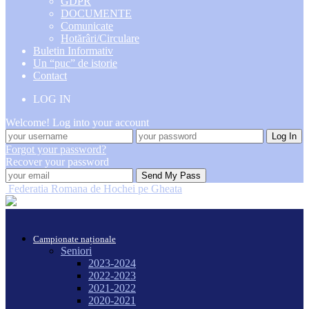
GDPR
DOCUMENTE
Comunicate
Hotărâri/Circulare
Buletin Informativ
Un “puc” de istorie
Contact
LOG IN
Welcome! Log into your account
Forgot your password?
Recover your password
Federatia Romana de Hochei pe Gheata
Campionate naționale
Seniori
2023-2024
2022-2023
2021-2022
2020-2021