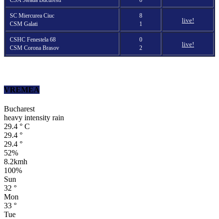
SC Miercurea Ciuc
8
live!
CSM Galati
1
CSHC Fenestela 68
0
live!
CSM Corona Brasov
2
VREMEA
Bucharest
heavy intensity rain
29.4
°
C
29.4
°
29.4
°
52%
8.2kmh
100%
Sun
32
°
Mon
33
°
Tue