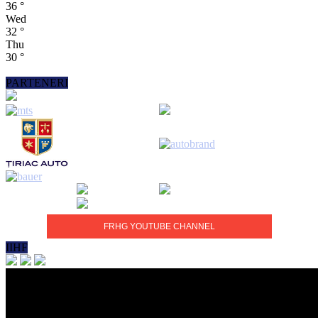
36
°
Wed
32
°
Thu
30
°
PARTENERI
FRHG YOUTUBE CHANNEL
IIHF