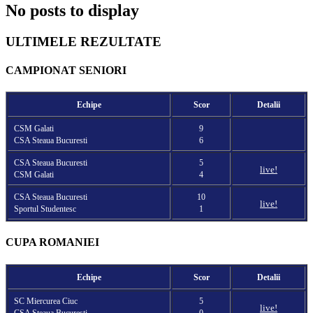
No posts to display
ULTIMELE REZULTATE
CAMPIONAT SENIORI
Echipe
Scor
Detalii
CSM Galati
9
CSA Steaua Bucuresti
6
CSA Steaua Bucuresti
5
live!
CSM Galati
4
CSA Steaua Bucuresti
10
live!
Sportul Studentesc
1
CUPA ROMANIEI
Echipe
Scor
Detalii
SC Miercurea Ciuc
5
live!
CSA Steaua Bucuresti
0