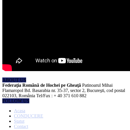
ABOUT US
Federaţia Română de Hochei pe Gheaţă
Patinoarul Mihai
Flamaropol Bd. Basarabia nr. 35-37, sector 2, Bucureşti, cod postal
022103, România Tel/Fax : + 40 371 610 882
FOLLOW US
Acasa
CONDUCERE
Statut
Contact