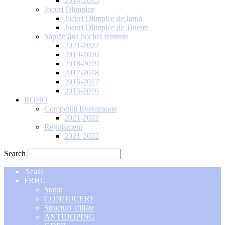
2014-2015
Jocuri Olimpice
Jocuri Olimpice de Iarnă
Jocuri Olimpice de Tineret
Săptămâna hochei feminin
2021-2022
2019-2020
2018-2019
2017-2018
2016-2017
2015-2016
ROHO
Competitii Evenimente
2021-2022
Regulament
2021-2022
Search
Acasa
FRHG
Statut
CONDUCERE
Structuri afiliate
ANTIDOPING