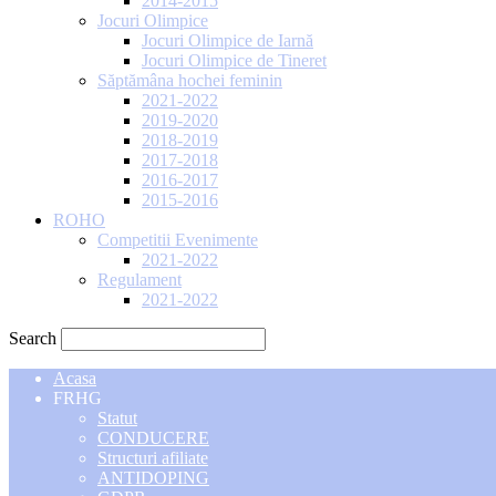
2014-2015
Jocuri Olimpice
Jocuri Olimpice de Iarnă
Jocuri Olimpice de Tineret
Săptămâna hochei feminin
2021-2022
2019-2020
2018-2019
2017-2018
2016-2017
2015-2016
ROHO
Competitii Evenimente
2021-2022
Regulament
2021-2022
Search
Acasa
FRHG
Statut
CONDUCERE
Structuri afiliate
ANTIDOPING