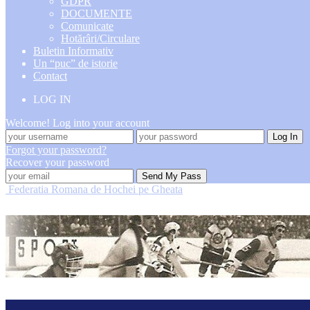
GDPR
DOCUMENTE
Comunicate
Hotărâri/Circulare
Buletin Informativ
Un “puc” de istorie
Contact
LOG IN
Welcome! Log into your account
Forgot your password?
Recover your password
Federatia Romana de Hochei pe Gheata