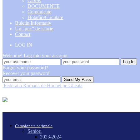
GDPR
DOCUMENTE
Comunicate
Hotărâri/Circulare
Buletin Informativ
Un “puc” de istorie
Contact
LOG IN
Welcome! Log into your account
Forgot your password?
Recover your password
Federatia Romana de Hochei pe Gheata
Campionate naționale
Seniori
2023-2024