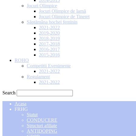
2014-2015
Jocuri Olimpice
Jocuri Olimpice de Iarnă
Jocuri Olimpice de Tineret
Săptămâna hochei feminin
2021-2022
2019-2020
2018-2019
2017-2018
2016-2017
2015-2016
ROHO
Competitii Evenimente
2021-2022
Regulament
2021-2022
Search
Acasa
FRHG
Statut
CONDUCERE
Structuri afiliate
ANTIDOPING