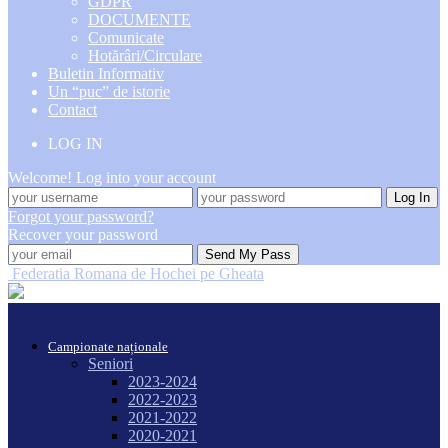
GDPR
DOCUMENTE
Comunicate
Hotărâri/Circulare
Buletin Informativ
Un “puc” de istorie
Contact
LOG IN
Welcome! Log into your account
Forgot your password?
Recover your password
Federatia Romana de Hochei pe Gheata
Campionate naționale
Seniori
2023-2024
2022-2023
2021-2022
2020-2021