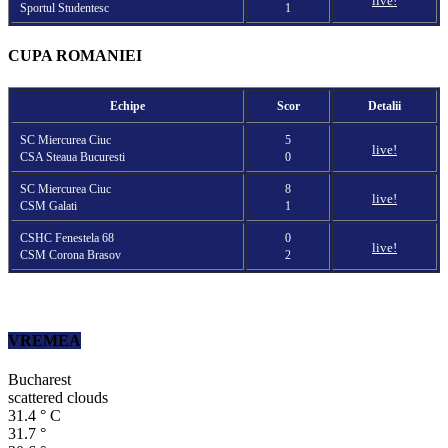
live!
Sportul Studentesc
1
CUPA ROMANIEI
Echipe
Scor
Detalii
SC Miercurea Ciuc
5
live!
CSA Steaua Bucuresti
0
SC Miercurea Ciuc
8
live!
CSM Galati
1
CSHC Fenestela 68
0
live!
CSM Corona Brasov
2
VREMEA
Bucharest
scattered clouds
31.4
°
C
31.7
°