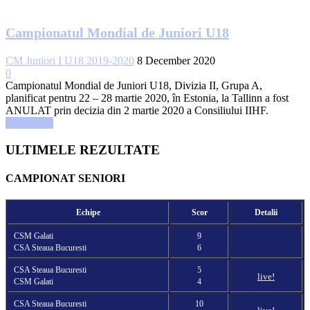
Campionatul Mondial de Juniori U18
CM Juniori I U18 2019-2020
8 December 2020
0
Campionatul Mondial de Juniori U18, Divizia II, Grupa A,
planificat pentru 22 – 28 martie 2020, în Estonia, la Tallinn a fost
ANULAT prin decizia din 2 martie 2020 a Consiliului IIHF.
Read more
ULTIMELE REZULTATE
CAMPIONAT SENIORI
Echipe
Scor
Detalii
CSM Galati
9
CSA Steaua Bucuresti
6
CSA Steaua Bucuresti
5
live!
CSM Galati
4
CSA Steaua Bucuresti
10