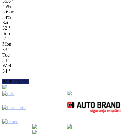
30.6
°
45%
3.6kmh
34%
Sat
32
°
Sun
31
°
Mon
33
°
Tue
33
°
Wed
34
°
PARTENERI