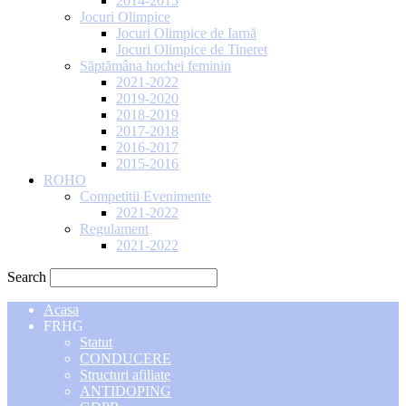
2014-2015
Jocuri Olimpice
Jocuri Olimpice de Iarnă
Jocuri Olimpice de Tineret
Săptămâna hochei feminin
2021-2022
2019-2020
2018-2019
2017-2018
2016-2017
2015-2016
ROHO
Competitii Evenimente
2021-2022
Regulament
2021-2022
Search
Acasa
FRHG
Statut
CONDUCERE
Structuri afiliate
ANTIDOPING