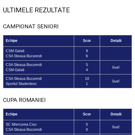
ULTIMELE REZULTATE
CAMPIONAT SENIORI
Echipe
Scor
Detalii
CSM Galati
9
CSA Steaua Bucuresti
6
CSA Steaua Bucuresti
5
live!
CSM Galati
4
CSA Steaua Bucuresti
10
live!
Sportul Studentesc
1
CUPA ROMANIEI
Echipe
Scor
Detalii
SC Miercurea Ciuc
5
live!
CSA Steaua Bucuresti
0