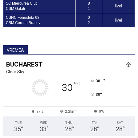
SC Miercurea Ciuc
8
live!
CSM Galati
1
CSHC Fenestela 68
0
live!
CSM Corona Brasov
2
VREMEA
BUCHAREST
Clear Sky
°
30.1
°
C
30
°
30
37%
2.2kmh
0%
TUE
WED
THU
FRI
SAT
35
°
33
°
28
°
28
°
28
°