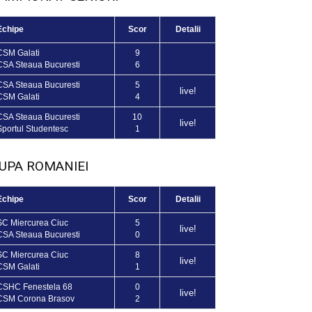
Echipe
Scor
Detalii
CSM Galati
9
CSA Steaua Bucuresti
6
CSA Steaua Bucuresti
5
live!
CSM Galati
4
CSA Steaua Bucuresti
10
live!
Sportul Studentesc
1
UPA ROMANIEI
Echipe
Scor
Detalii
SC Miercurea Ciuc
5
live!
CSA Steaua Bucuresti
0
SC Miercurea Ciuc
8
live!
CSM Galati
1
CSHC Fenestela 68
0
live!
CSM Corona Brasov
2