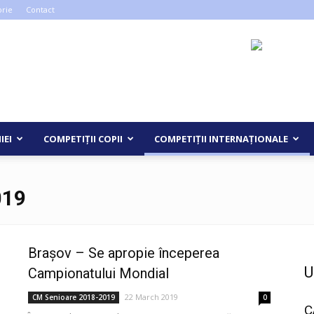
orie
Contact
IEI
COMPETIȚII COPII
COMPETIȚII INTERNAȚIONALE
019
Brașov – Se apropie începerea
U
Campionatului Mondial
22 March 2019
CM Senioare 2018-2019
0
C