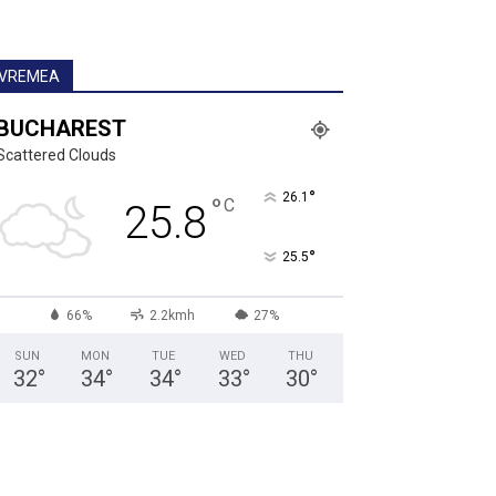
VREMEA
BUCHAREST
Scattered Clouds
°
26.1
°
C
25.8
°
25.5
66%
2.2kmh
27%
SUN
MON
TUE
WED
THU
32
°
34
°
34
°
33
°
30
°