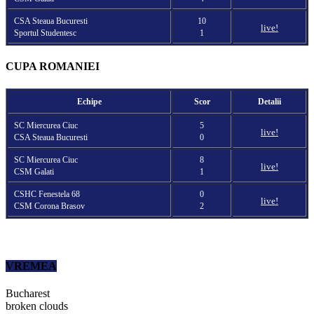
CSA Steaua Bucuresti
10
live!
Sportul Studentesc
1
CUPA ROMANIEI
Echipe
Scor
Detalii
SC Miercurea Ciuc
5
live!
CSA Steaua Bucuresti
0
SC Miercurea Ciuc
8
live!
CSM Galati
1
CSHC Fenestela 68
0
live!
CSM Corona Brasov
2
VREMEA
Bucharest
broken clouds