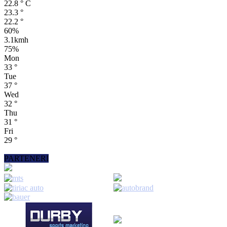
22.8
°
C
23.3
°
22.2
°
60%
3.1kmh
75%
Mon
33
°
Tue
37
°
Wed
32
°
Thu
31
°
Fri
29
°
PARTENERI