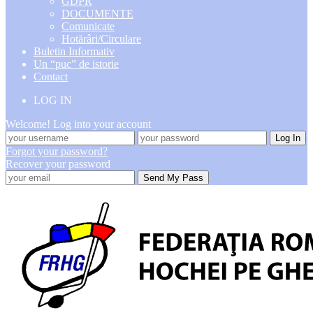
GDPR
DOCUMENTE
Comunicate
Hotărâri/Circulare
Buletin Informativ
Un “puc” de istorie
Contact
LOG IN
Welcome! Log into your account
Forgot your password?
Recover your password