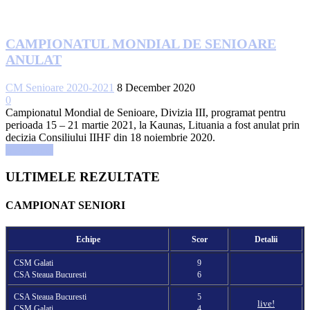
CAMPIONATUL MONDIAL DE SENIOARE
ANULAT
CM Senioare 2020-2021
8 December 2020
0
Campionatul Mondial de Senioare, Divizia III, programat pentru
perioada 15 – 21 martie 2021, la Kaunas, Lituania a fost anulat prin
decizia Consiliului IIHF din 18 noiembrie 2020.
Read more
ULTIMELE REZULTATE
CAMPIONAT SENIORI
Echipe
Scor
Detalii
CSM Galati
9
CSA Steaua Bucuresti
6
CSA Steaua Bucuresti
5
live!
CSM Galati
4