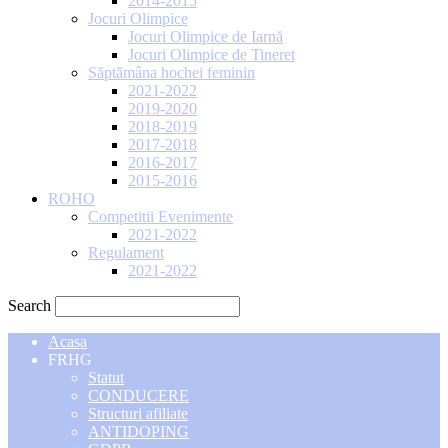
2014-2015
Jocuri Olimpice
Jocuri Olimpice de Iarnă
Jocuri Olimpice de Tineret
Săptămâna hochei feminin
2021-2022
2019-2020
2018-2019
2017-2018
2016-2017
2015-2016
ROHO
Competitii Evenimente
2021-2022
Regulament
2021-2022
Search
Acasa
FRHG
Statut
CONDUCERE
Structuri afiliate
ANTIDOPING