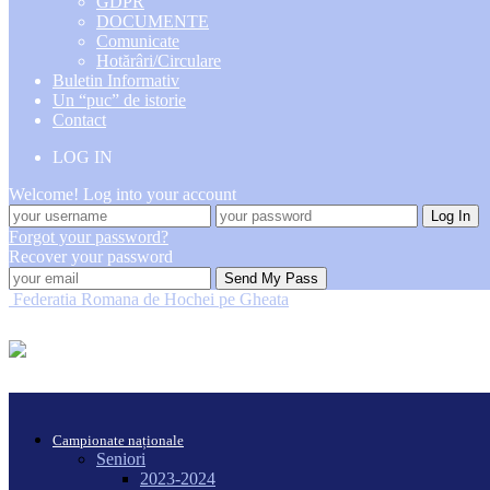
GDPR
DOCUMENTE
Comunicate
Hotărâri/Circulare
Buletin Informativ
Un “puc” de istorie
Contact
LOG IN
Welcome! Log into your account
Forgot your password?
Recover your password
Federatia Romana de Hochei pe Gheata
Campionate naționale
Seniori
2023-2024