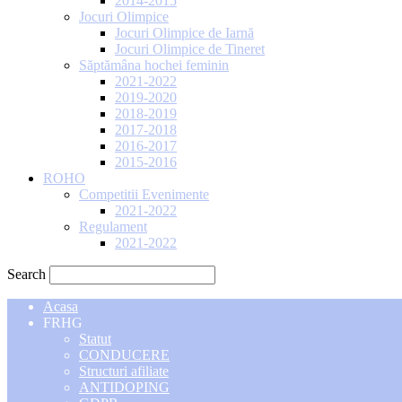
2014-2015
Jocuri Olimpice
Jocuri Olimpice de Iarnă
Jocuri Olimpice de Tineret
Săptămâna hochei feminin
2021-2022
2019-2020
2018-2019
2017-2018
2016-2017
2015-2016
ROHO
Competitii Evenimente
2021-2022
Regulament
2021-2022
Search
Acasa
FRHG
Statut
CONDUCERE
Structuri afiliate
ANTIDOPING