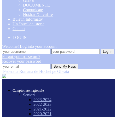
GDPR
DOCUMENTE
Comunicate
Hotărâri/Circulare
Buletin Informativ
Un “puc” de istorie
Contact
LOG IN
Welcome! Log into your account
Forgot your password?
Recover your password
Federatia Romana de Hochei pe Gheata
Campionate naționale
Seniori
2023-2024
2022-2023
2021-2022
2020-2021