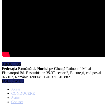
ABOUT US
Federaţia Română de Hochei pe Gheaţă
Patinoarul Mihai
Flamaropol Bd. Basarabia nr. 35-37, sector 2, Bucureşti, cod postal
022103, România Tel/Fax : + 40 371 610 882
FOLLOW US
Acasa
CONDUCERE
Statut
Contact