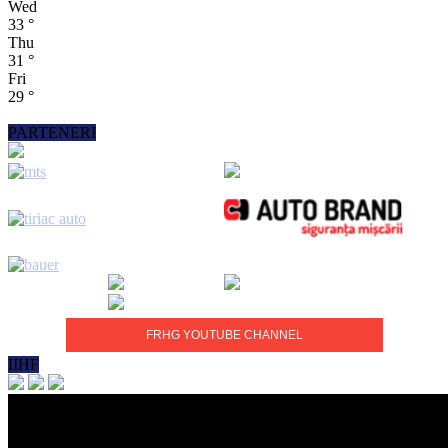
Wed
33
°
Thu
31
°
Fri
29
°
PARTENERI
FRHG YOUTUBE CHANNEL
IIHF