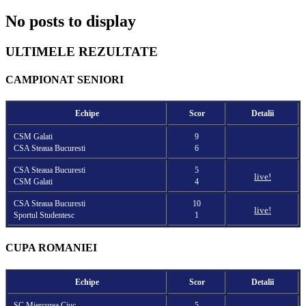
No posts to display
ULTIMELE REZULTATE
CAMPIONAT SENIORI
Echipe
Scor
Detalii
CSM Galati
9
CSA Steaua Bucuresti
6
CSA Steaua Bucuresti
5
live!
CSM Galati
4
CSA Steaua Bucuresti
10
live!
Sportul Studentesc
1
CUPA ROMANIEI
Echipe
Scor
Detalii
SC Miercurea Ciuc
5