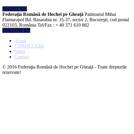
ABOUT US
Federaţia Română de Hochei pe Gheaţă
Patinoarul Mihai
Flamaropol Bd. Basarabia nr. 35-37, sector 2, Bucureşti, cod postal
022103, România Tel/Fax : + 40 371 610 882
FOLLOW US
Acasa
CONDUCERE
Statut
Contact
© 2016 Federaţia Română de Hochei pe Gheaţă - Toate drepturile
rezervate!