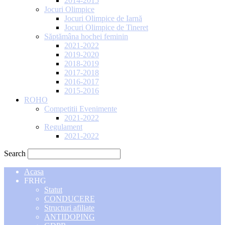
2014-2015
Jocuri Olimpice
Jocuri Olimpice de Iarnă
Jocuri Olimpice de Tineret
Săptămâna hochei feminin
2021-2022
2019-2020
2018-2019
2017-2018
2016-2017
2015-2016
ROHO
Competitii Evenimente
2021-2022
Regulament
2021-2022
Search
Acasa
FRHG
Statut
CONDUCERE
Structuri afiliate
ANTIDOPING