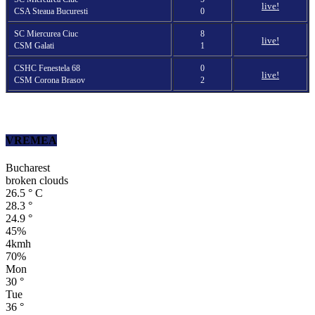
live!
CSA Steaua Bucuresti
0
SC Miercurea Ciuc
8
live!
CSM Galati
1
CSHC Fenestela 68
0
live!
CSM Corona Brasov
2
VREMEA
Bucharest
broken clouds
26.5
°
C
28.3
°
24.9
°
45%
4kmh
70%
Mon
30
°
Tue
36
°