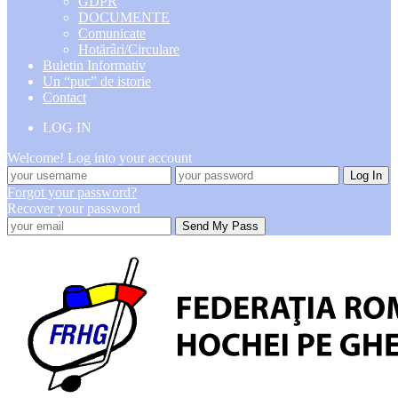
GDPR
DOCUMENTE
Comunicate
Hotărâri/Circulare
Buletin Informativ
Un “puc” de istorie
Contact
LOG IN
Welcome! Log into your account
Forgot your password?
Recover your password