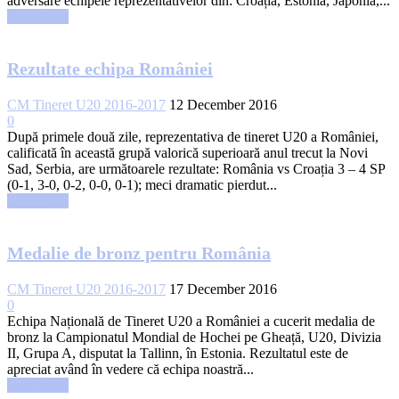
adversare echipele reprezentativelor din: Croația, Estonia, Japonia,...
Read more
Rezultate echipa României
CM Tineret U20 2016-2017
12 December 2016
0
După primele două zile, reprezentativa de tineret U20 a României,
calificată în această grupă valorică superioară anul trecut la Novi
Sad, Serbia, are următoarele rezultate: România vs Croația 3 – 4 SP
(0-1, 3-0, 0-2, 0-0, 0-1); meci dramatic pierdut...
Read more
Medalie de bronz pentru România
CM Tineret U20 2016-2017
17 December 2016
0
Echipa Națională de Tineret U20 a României a cucerit medalia de
bronz la Campionatul Mondial de Hochei pe Gheață, U20, Divizia
II, Grupa A, disputat la Tallinn, în Estonia. Rezultatul este de
apreciat având în vedere că echipa noastră...
Read more