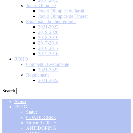
2014-2015
Jocuri Olimpice
Jocuri Olimpice de Iarnă
Jocuri Olimpice de Tineret
Săptămâna hochei feminin
2021-2022
2019-2020
2018-2019
2017-2018
2016-2017
2015-2016
ROHO
Competitii Evenimente
2021-2022
Regulament
2021-2022
Search
Acasa
FRHG
Statut
CONDUCERE
Structuri afiliate
ANTIDOPING