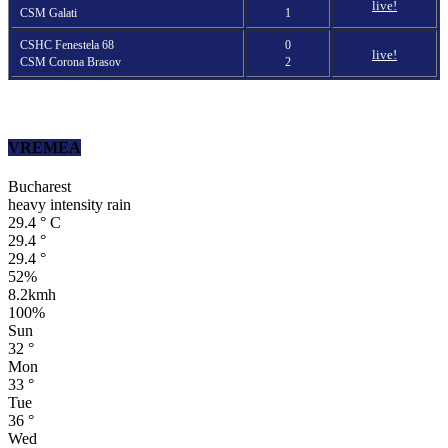
live!
CSM Galati
1
CSHC Fenestela 68
0
live!
CSM Corona Brasov
2
VREMEA
Bucharest
heavy intensity rain
29.4
°
C
29.4
°
29.4
°
52%
8.2kmh
100%
Sun
32
°
Mon
33
°
Tue
36
°
Wed