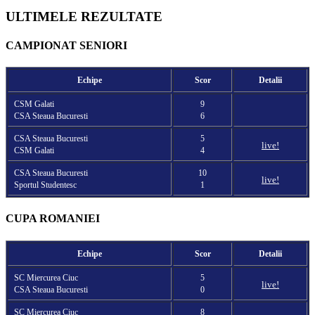
ULTIMELE REZULTATE
CAMPIONAT SENIORI
Echipe
Scor
Detalii
CSM Galati
9
CSA Steaua Bucuresti
6
CSA Steaua Bucuresti
5
live!
CSM Galati
4
CSA Steaua Bucuresti
10
live!
Sportul Studentesc
1
CUPA ROMANIEI
Echipe
Scor
Detalii
SC Miercurea Ciuc
5
live!
CSA Steaua Bucuresti
0
SC Miercurea Ciuc
8