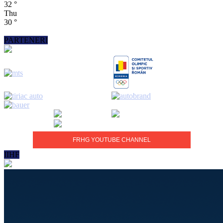
32
°
Thu
30
°
PARTENERI
FRHG YOUTUBE CHANNEL
IIHF