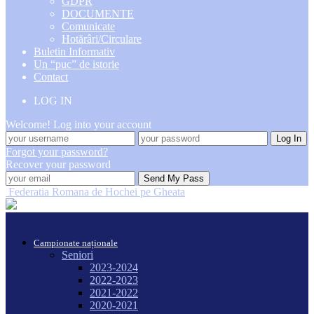
GDPR
DOCUMENTE
Comunicate
Hotărâri/Circulare
Buletin Informativ
Un “puc” de istorie
Contact
LOG IN
Welcome! Log into your account
Forgot your password?
Recover your password
Federatia Romana de Hochei pe Gheata
Campionate naționale
Seniori
2023-2024
2022-2023
2021-2022
2020-2021