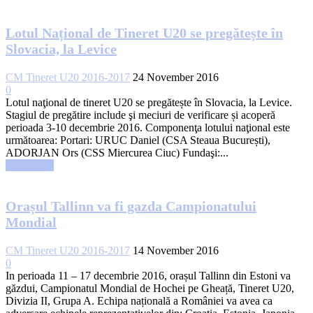
Lotul Național de Tineret U20 se pregătește în
Slovacia, la Levice
CM Tineret U20 2016-2017
24 November 2016
0
Lotul naţional de tineret U20 se pregătește în Slovacia, la Levice.
Stagiul de pregătire include şi meciuri de verificare și acoperă
perioada 3-10 decembrie 2016. Componenţa lotului naţional este
următoarea: Portari: URUC Daniel (CSA Steaua București),
ADORJAN Ors (CSS Miercurea Ciuc) Fundaşi:...
Read more
Orașul Tallinn va fi gazda Campionatului
Mondial
CM Tineret U20 2016-2017
14 November 2016
0
In perioada 11 – 17 decembrie 2016, orașul Tallinn din Estoni va
găzdui, Campionatul Mondial de Hochei pe Gheață, Tineret U20,
Divizia II, Grupa A. Echipa națională a României va avea ca