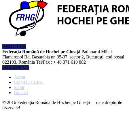
ABOUT US
Federaţia Română de Hochei pe Gheaţă
Patinoarul Mihai
Flamaropol Bd. Basarabia nr. 35-37, sector 2, Bucureşti, cod postal
022103, România Tel/Fax : + 40 371 610 882
FOLLOW US
Acasa
CONDUCERE
Statut
Contact
© 2016 Federaţia Română de Hochei pe Gheaţă - Toate drepturile
rezervate!