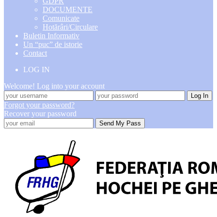
GDPR
DOCUMENTE
Comunicate
Hotărâri/Circulare
Buletin Informativ
Un “puc” de istorie
Contact
LOG IN
Welcome! Log into your account
Forgot your password?
Recover your password