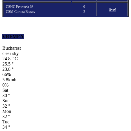
CSHC Fenestela 68
0
live!
CSM Corona Brasov
2
VREMEA
Bucharest
clear sky
24.8
°
C
25.5
°
23.8
°
66%
5.8kmh
0%
Sat
30
°
Sun
32
°
Mon
32
°
Tue
34
°