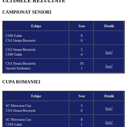
ULTIMELE REZULTATE
CAMPIONAT SENIORI
Echipe
Scor
Detalii
CSM Galati
9
CSA Steaua Bucuresti
6
CSA Steaua Bucuresti
5
live!
CSM Galati
4
CSA Steaua Bucuresti
10
live!
Sportul Studentesc
1
CUPA ROMANIEI
Echipe
Scor
Detalii
SC Miercurea Ciuc
5
live!
CSA Steaua Bucuresti
0
SC Miercurea Ciuc
8
live!
CSM Galati
1