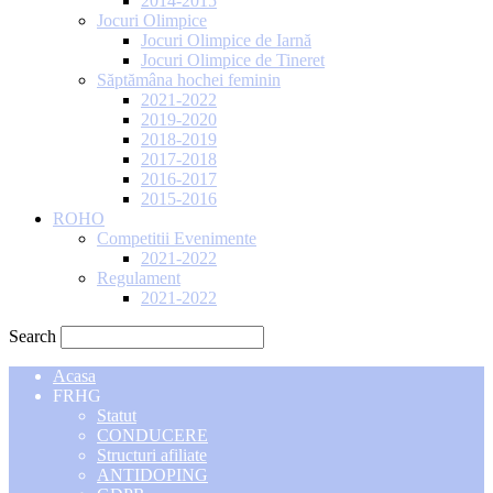
2014-2015
Jocuri Olimpice
Jocuri Olimpice de Iarnă
Jocuri Olimpice de Tineret
Săptămâna hochei feminin
2021-2022
2019-2020
2018-2019
2017-2018
2016-2017
2015-2016
ROHO
Competitii Evenimente
2021-2022
Regulament
2021-2022
Search
Acasa
FRHG
Statut
CONDUCERE
Structuri afiliate
ANTIDOPING