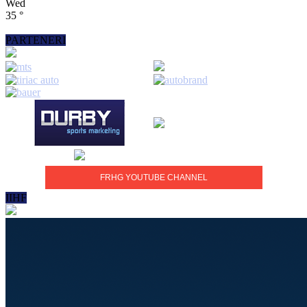
Wed
35
°
PARTENERI
FRHG YOUTUBE CHANNEL
IIHF